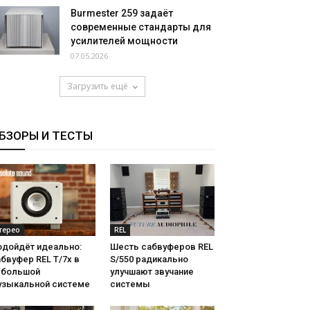
Burmester 259 задаёт
современные стандарты для
усилителей мощности
07.05.2026
Загрузить ещё
БЗОРЫ И ТЕСТЫ
терео
REL
одойдёт идеально:
Шесть сабвуферов REL
бвуфер REL T/7x в
S/550 радикально
ебольшой
улучшают звучание
узыкальной системе
системы