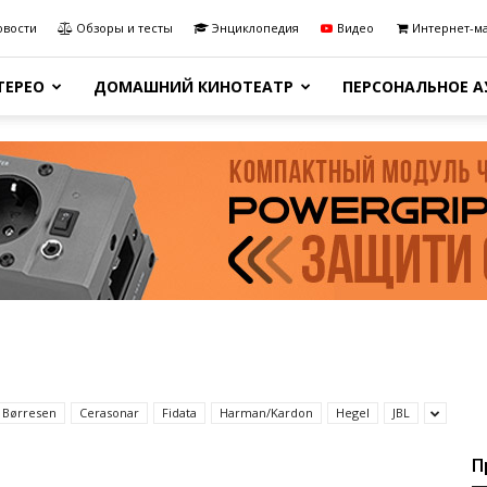
овости
Обзоры и тесты
Энциклопедия
Видео
Интернет-м
ТЕРЕО
ДОМАШНИЙ КИНОТЕАТР
ПЕРСОНАЛЬНОЕ 
Børresen
Cerasonar
Fidata
Harman/Kardon
Hegel
JBL
П