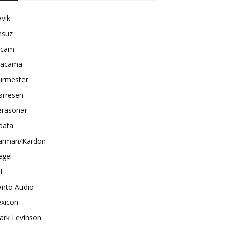
vik
nsuz
rcam
tacama
urmester
ørresen
erasonar
data
arman/Kardon
egel
BL
anto Audio
exicon
ark Levinson