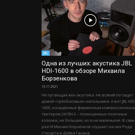
JBL
Одна из лучших: акустика JBL
HDI-1600 в обзоре Михаила
Борзенкова
15.11.2021
Не пугающая жён акустика. Не всякий потащит
домой «трёхбасовые» напольники. А вот JBL HDI
1600, оснащённые фирменным компрессионны
твитером 2410H-2 – полноценные полочные
колонки, не большие, но и не маленькие. В сам
раз! И Михаил Борзенков слушает на них Рода
Стюарта и Дэйва Гахана.