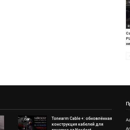
R
Са
PL
н
П
Tonearm Cable +: обновлённая
Aa
конструкция кабелей для
A
тонарма от Nordost