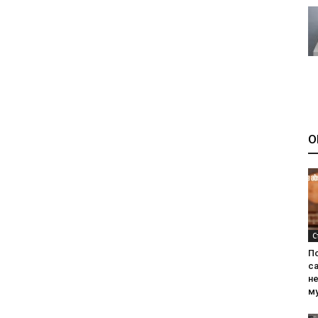
О
С
П
са
н
м