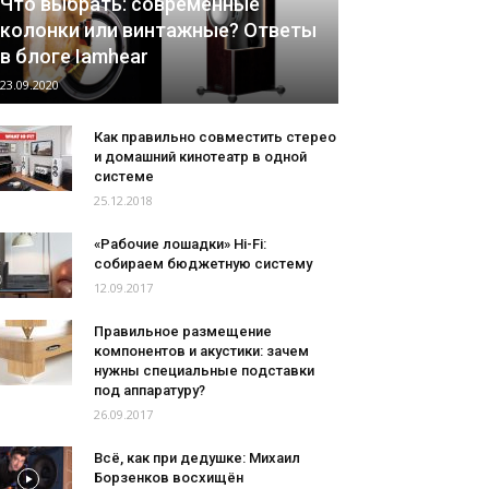
Что выбрать: современные
колонки или винтажные? Ответы
в блоге Iamhear
23.09.2020
Как правильно совместить стерео
и домашний кинотеатр в одной
системе
25.12.2018
«Рабочие лошадки» Hi-Fi:
собираем бюджетную систему
12.09.2017
Правильное размещение
компонентов и акустики: зачем
нужны специальные подставки
под аппаратуру?
26.09.2017
Всё, как при дедушке: Михаил
Борзенков восхищён