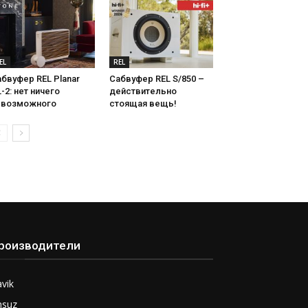
EL
REL
бвуфер REL Planar
Сабвуфер REL S/850 –
-2: нет ничего
действительно
евозможного
стоящая вещь!
роизводители
vik
nsuz