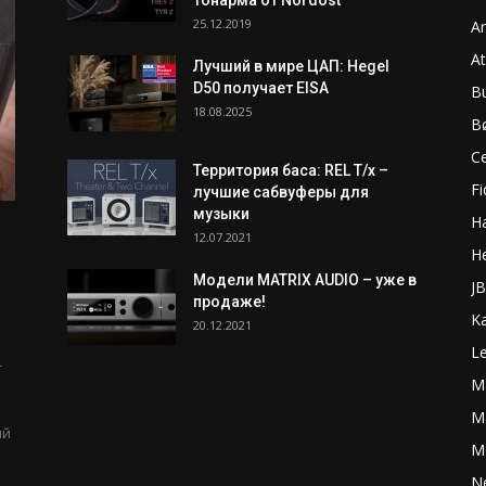
25.12.2019
A
A
Лучший в мире ЦАП: Hegel
D50 получает EISA
B
18.08.2025
B
C
Территория баса: REL T/x –
Fi
лучшие сабвуферы для
музыки
H
12.07.2021
H
Модели MATRIX AUDIO – уже в
J
продаже!
K
20.12.2021
L
-
M
м
Ma
ый
M
N