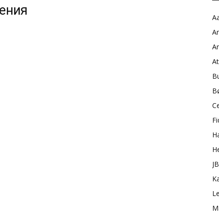
жения
Aa
A
A
A
B
B
C
Fi
H
H
J
K
L
M