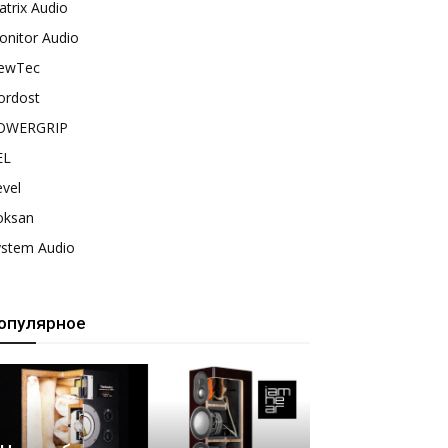
trix Audio
onitor Audio
ewTec
ordost
OWERGRIP
EL
vel
oksan
ystem Audio
опулярное