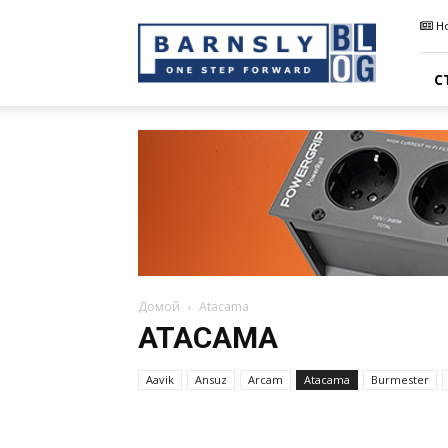
Barnsly
Н
Sound
Blog
С
Домой
Atacama
ATACAMA
Aavik
Ansuz
Arcam
Atacama
Burmester