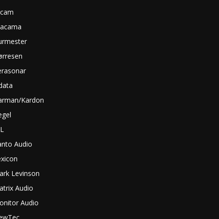
rcam
tacama
urmester
ørresen
erasonar
data
arman/Kardon
egel
BL
anto Audio
exicon
ark Levinson
trix Audio
onitor Audio
ewTec