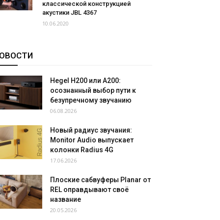
классической конструкцией
акустики JBL 4367
10.06.2020
ОВОСТИ
Hegel H200 или A200:
осознанный выбор пути к
безупречному звучанию
06.08.2026
Новый радиус звучания:
Monitor Audio выпускает
колонки Radius 4G
17.06.2026
Плоские сабвуферы Planar от
REL оправдывают своё
название
20.05.2026