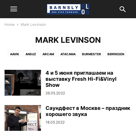
Home
Mark Levinson
MARK LEVINSON
AAVIK
ANSUZ
ARCAM
ATACAMA
BURMESTER
BØRRESEN
CERASONAR
FIDATA
HARMAN/KARDON
HEGEL
JBL
KANTO AUDIO
LEXICON
MARK LEVINSON
MATRIX AUDIO
4 и 5 июня приглашаем на
MONITOR AUDIO
NEWTEC
выставку Fresh Hi-Fi&Vinyl
NORDOST
POWERGRIP
REL
REVEL
Show
ROKSAN
SYSTEM AUDIO
26.05.2022
Саундфест в Москве – праздник
хорошего звука
18.05.2022