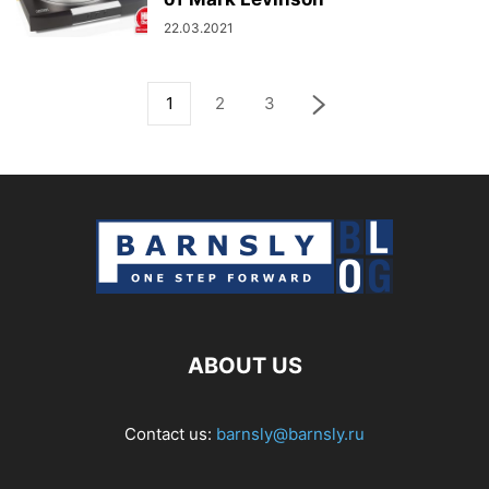
22.03.2021
1
2
3
ABOUT US
Contact us:
barnsly@barnsly.ru