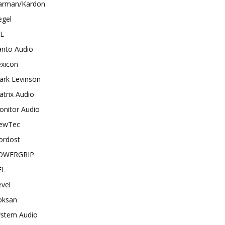
arman/Kardon
egel
BL
anto Audio
exicon
ark Levinson
trix Audio
onitor Audio
ewTec
ordost
OWERGRIP
EL
vel
oksan
ystem Audio