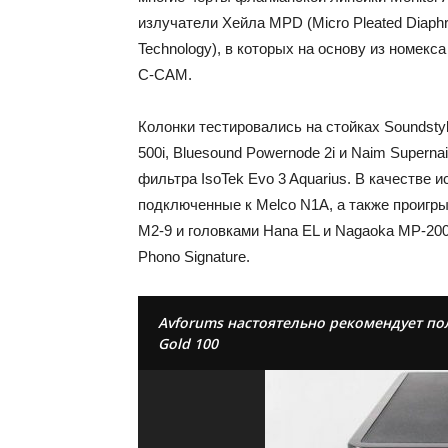
излучатели Хейла MPD (Micro Pleated Diaph
Technology), в которых на основу из номек
C-CAM.
Колонки тестировались на стойках Soundstyl
500i, Bluesound Powernode 2i и Naim Superna
фильтра IsoTek Evo 3 Aquarius. В качестве
подключенные к Melco N1A, а также проигр
M2-9 и головками Hana EL и Nagaoka MP-200,
Phono Signature.
Avforums настоятельно рекомендует по
Gold 100