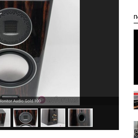
П
onitor Audio Gold 100