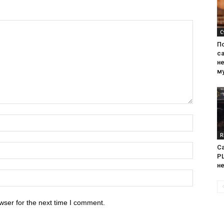
С
П
са
н
м
R
Са
PL
н
wser for the next time I comment.