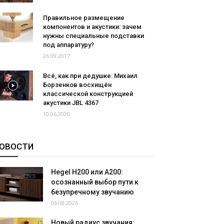
Правильное размещение
компонентов и акустики: зачем
нужны специальные подставки
под аппаратуру?
26.09.2017
Всё, как при дедушке: Михаил
Борзенков восхищён
классической конструкцией
акустики JBL 4367
10.06.2020
ОВОСТИ
Hegel H200 или A200:
осознанный выбор пути к
безупречному звучанию
06.08.2026
Новый радиус звучания: