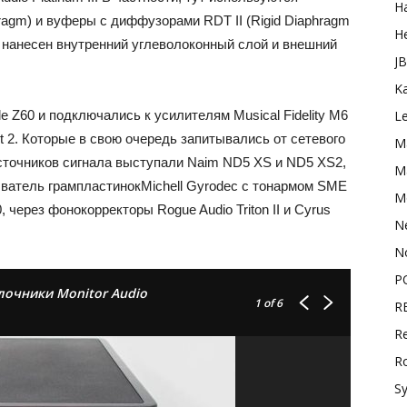
H
ragm) и вуферы с диффузорами RDT II (Rigid Diaphragm
H
са нанесен внутренний углеволоконный слой и внешний
J
K
e Z60 и подключались к усилителям Musical Fidelity M6
L
it 2. Которые в свою очередь запитывались от сетевого
M
 источников сигнала выступали Naim ND5 XS и ND5 XS2,
Ma
ыватель грампластинокMichell Gyrodec с тонармом SME
M
 через фонокорректоры Rogue Audio Triton II и Cyrus
N
N
P
лочники Monitor Audio
1
of 6
R
Re
R
S