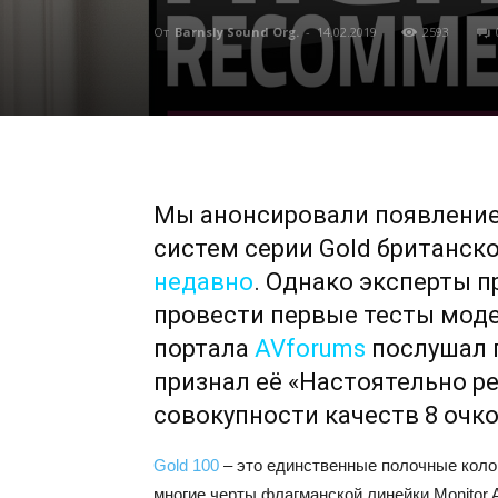
От
Barnsly Sound Org.
-
14.02.2019
2593
Мы анонсировали появление
систем серии Gold британск
недавно
. Однако эксперты 
провести первые тесты моде
портала
AVforums
послушал п
признал её «Настоятельно р
совокупности качеств 8 очк
Gold 100
– это единственные полочные колон
многие черты флагманской линейки Monitor Au