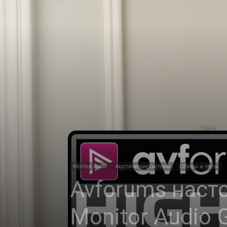
Monitor Audio
Акустические системы
Обзоры и тесты
Avforums наст
Monitor Audio 