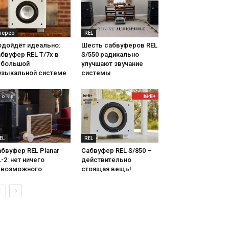
терео
REL
одойдёт идеально:
Шесть сабвуферов REL
бвуфер REL T/7x в
S/550 радикально
ебольшой
улучшают звучание
узыкальной системе
системы
EL
REL
бвуфер REL Planar
Сабвуфер REL S/850 –
-2: нет ничего
действительно
евозможного
стоящая вещь!