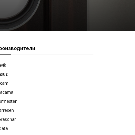
роизводители
vik
nsuz
rcam
tacama
urmester
ørresen
erasonar
data