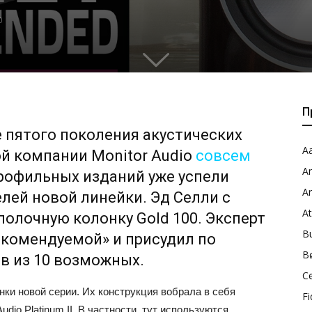
0
П
 пятого поколения акустических
Aa
ой компании Monitor Audio
совсем
A
профильных изданий уже успели
A
лей новой линейки. Эд Селли с
A
олочную колонку Gold 100. Эксперт
B
екомендуемой» и присудил по
B
ов из 10 возможных.
C
ки новой серии. Их конструкция вобрала в себя
Fi
dio Platinum II. В частности, тут используются