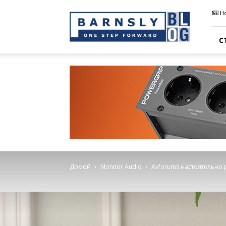
Barnsly
Н
Sound
Blog
С
Домой
Monitor Audio
Avforums настоятельно 