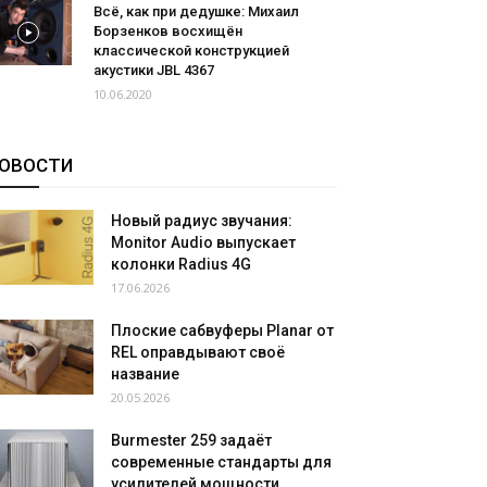
Всё, как при дедушке: Михаил
Борзенков восхищён
классической конструкцией
акустики JBL 4367
10.06.2020
ОВОСТИ
Новый радиус звучания:
Monitor Audio выпускает
колонки Radius 4G
17.06.2026
Плоские сабвуферы Planar от
REL оправдывают своё
название
20.05.2026
Burmester 259 задаёт
современные стандарты для
усилителей мощности