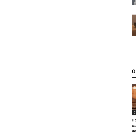
О
С
П
са
н