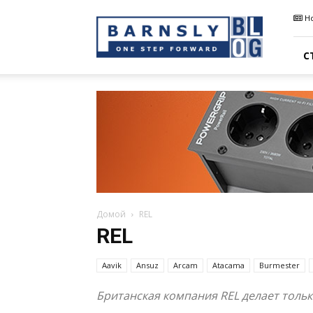
Barnsly
Н
Sound
Blog
С
Домой
REL
REL
Aavik
Ansuz
Arcam
Atacama
Burmester
Британская компания REL делает тольк