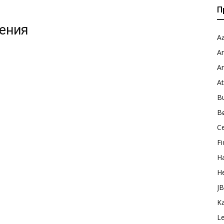
П
жения
Aa
A
A
A
B
B
C
Fi
H
H
J
K
L