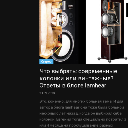
Стерео
Что выбрать: современные
колонки или винтажные?
Ответы в блоге Iamhear
23.09.2020
Это, конечно, для многих больная тема. И для
автора блога Iamhear она тоже была больной
несколько лет назад, когда он выбирал себе
колонки. Евгений тогда специально потратил 3
или 4 месяца на прослушивание разных