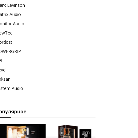
ark Levinson
trix Audio
onitor Audio
ewTec
ordost
OWERGRIP
EL
vel
oksan
ystem Audio
опулярное