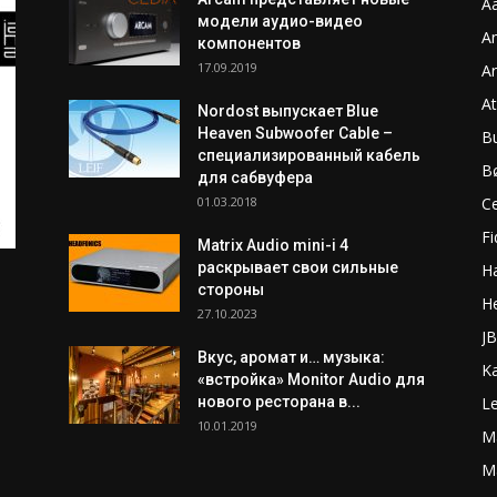
Aa
модели аудио-видео
A
компонентов
17.09.2019
A
A
Nordost выпускает Blue
Heaven Subwoofer Cable –
B
специализированный кабель
B
для сабвуфера
01.03.2018
C
Fi
Matrix Audio mini-i 4
раскрывает свои сильные
H
стороны
H
27.10.2023
J
Вкус, аромат и… музыка:
K
«встройка» Monitor Audio для
нового ресторана в...
L
10.01.2019
M
Ma