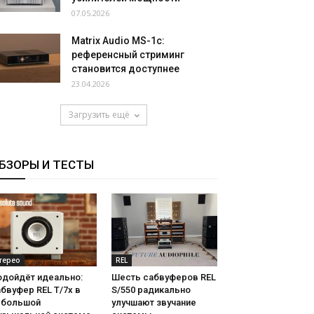
07.05.2026
Matrix Audio MS-1c:
референсный стриминг
становится доступнее
23.04.2026
Загрузить ещё
БЗОРЫ И ТЕСТЫ
терео
REL
одойдёт идеально:
Шесть сабвуферов REL
бвуфер REL T/7x в
S/550 радикально
ебольшой
улучшают звучание