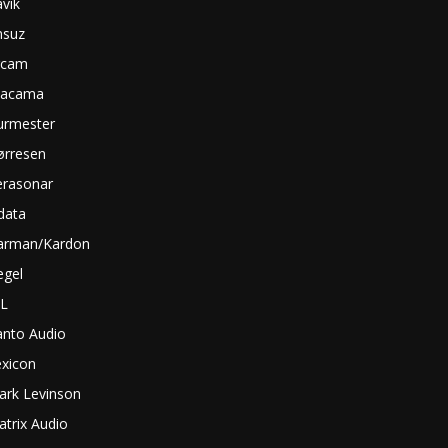
vik
nsuz
rcam
tacama
urmester
ørresen
erasonar
data
arman/Kardon
egel
BL
anto Audio
exicon
ark Levinson
trix Audio