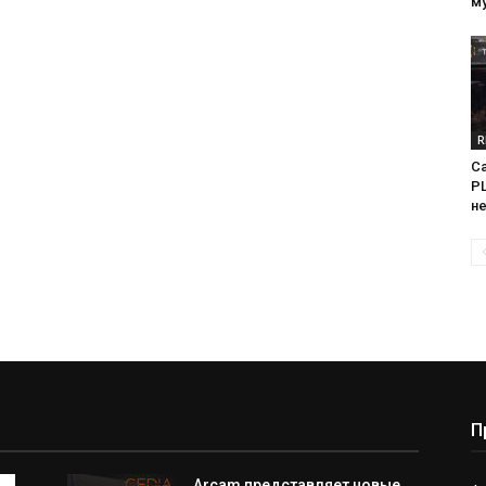
м
R
Са
PL
н
П
Arcam представляет новые