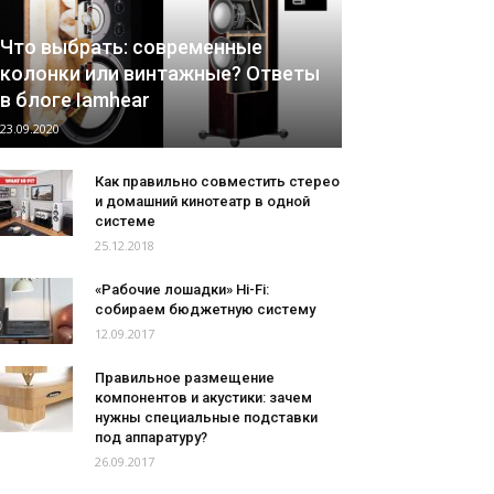
Что выбрать: современные
колонки или винтажные? Ответы
в блоге Iamhear
23.09.2020
Как правильно совместить стерео
и домашний кинотеатр в одной
системе
25.12.2018
«Рабочие лошадки» Hi-Fi:
собираем бюджетную систему
12.09.2017
Правильное размещение
компонентов и акустики: зачем
нужны специальные подставки
под аппаратуру?
26.09.2017