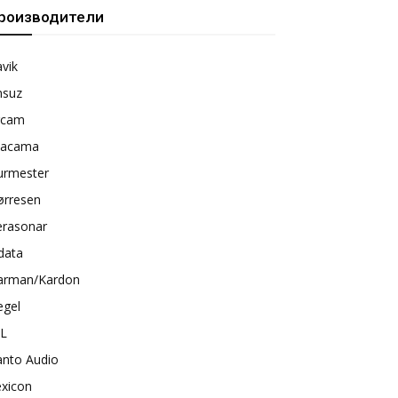
роизводители
vik
nsuz
rcam
tacama
urmester
ørresen
erasonar
data
arman/Kardon
egel
BL
anto Audio
exicon