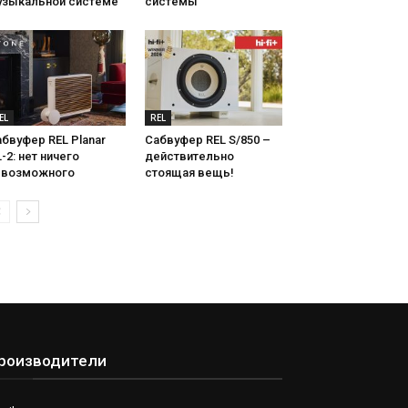
узыкальной системе
системы
EL
REL
бвуфер REL Planar
Сабвуфер REL S/850 –
-2: нет ничего
действительно
евозможного
стоящая вещь!
роизводители