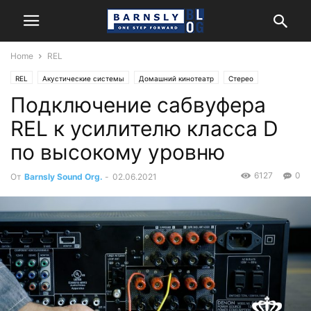
Home
REL
REL
Акустические системы
Домашний кинотеатр
Стерео
Подключение сабвуфера
Энциклопедия
REL к усилителю класса D
по высокому уровню
6127
0
От
Barnsly Sound Org.
-
02.06.2021