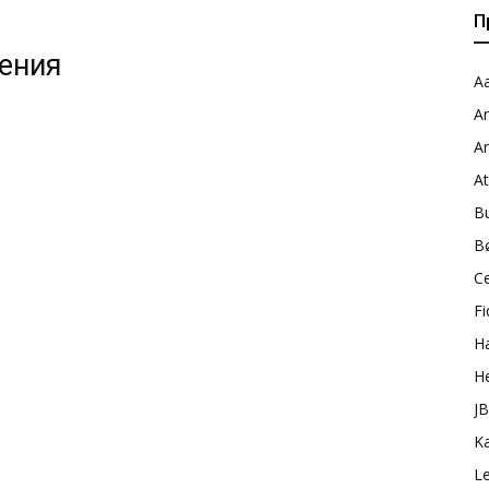
П
жения
Aa
A
A
A
B
B
C
Fi
H
H
J
K
L