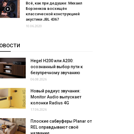
Всё, как при дедушке: Михаил
Борзенков восхищён
классической конструкцией
акустики JBL 4367
10.06.2020
ОВОСТИ
Hegel H200 или A200:
осознанный выбор пути к
безупречному звучанию
06.08.2026
Новый радиус звучания:
Monitor Audio выпускает
колонки Radius 4G
17.06.2026
Плоские сабвуферы Planar от
REL оправдывают своё
название