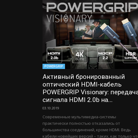
POWERGRIP
Активный бронированный
оптический HDMI-кабель
POWERGRIP Visionary: передач
сигнала HDMI 2.0b на...
03.10.2019
Современные мультимедиа-системы
практически полностью отказались от
большинства соединений, кроме HDMI. Ведь
кабели новейших версий – таких, как только чт