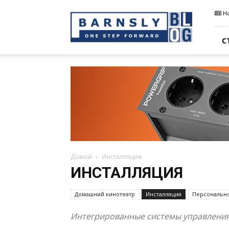
Barnsly
Н
Sound
Blog
С
Домой
Инсталляция
ИНСТАЛЛЯЦИЯ
Домашний кинотеатр
Инсталляция
Персонально
Интегрированные системы управления,