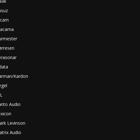
vik
nsuz
rcam
tacama
urmester
ørresen
erasonar
data
arman/Kardon
egel
BL
anto Audio
exicon
ark Levinson
trix Audio