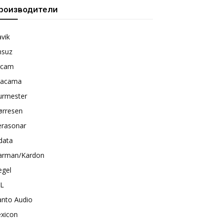
роизводители
vik
nsuz
rcam
tacama
urmester
ørresen
erasonar
data
arman/Kardon
egel
BL
anto Audio
exicon