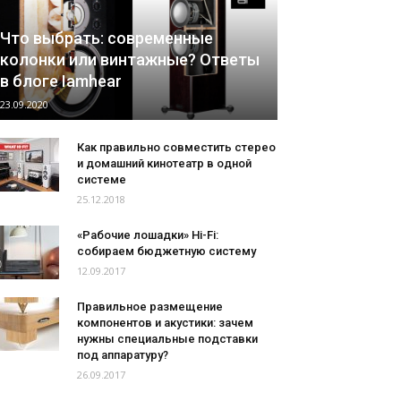
Что выбрать: современные
колонки или винтажные? Ответы
в блоге Iamhear
23.09.2020
Как правильно совместить стерео
и домашний кинотеатр в одной
системе
25.12.2018
«Рабочие лошадки» Hi-Fi:
собираем бюджетную систему
12.09.2017
Правильное размещение
компонентов и акустики: зачем
нужны специальные подставки
под аппаратуру?
26.09.2017