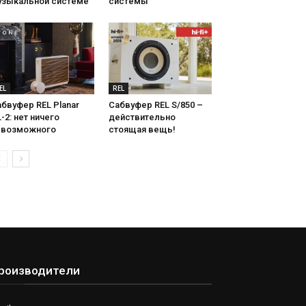
узыкальной системе
системы
EL
REL
бвуфер REL Planar
Сабвуфер REL S/850 –
-2: нет ничего
действительно
евозможного
стоящая вещь!
роизводители