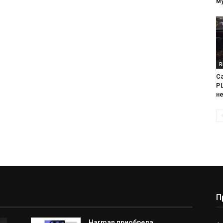
м
R
Са
PL
н
П
Harman приобрела