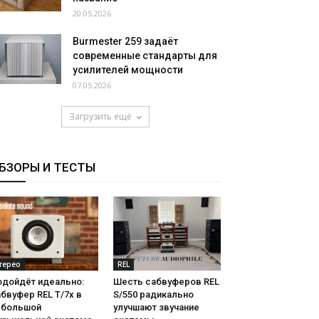
20.05.2026
Burmester 259 задаёт
современные стандарты для
усилителей мощности
07.05.2026
Загрузить ещё
БЗОРЫ И ТЕСТЫ
терео
REL
одойдёт идеально:
Шесть сабвуферов REL
бвуфер REL T/7x в
S/550 радикально
ебольшой
улучшают звучание