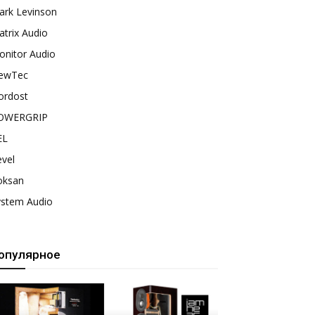
ark Levinson
trix Audio
onitor Audio
ewTec
ordost
OWERGRIP
EL
vel
oksan
ystem Audio
опулярное