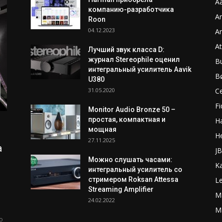
Aa
компанию-разработчика
A
Roon
04.12.2023
A
A
Лучший звук класса D:
журнал Stereophile оценил
B
интегральный усилитель Aavik
B
U380
31.05.2020
C
Fi
Monitor Audio Bronze 50 –
простая, компактная и
H
мощная
H
27.11.2025
а
J
Можно слушать часами:
K
интегральный усилитель со
стримером Roksan Attessa
L
Streaming Amplifier
M
24.02.2022
Ma
о