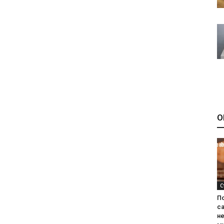
О
С
П
са
н