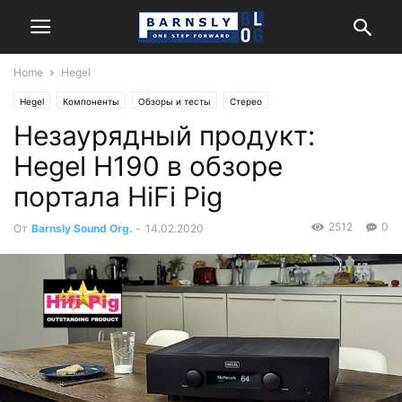
Home
Hegel
Hegel
Компоненты
Обзоры и тесты
Стерео
Незаурядный продукт:
Hegel H190 в обзоре
портала HiFi Pig
2512
0
От
Barnsly Sound Org.
-
14.02.2020