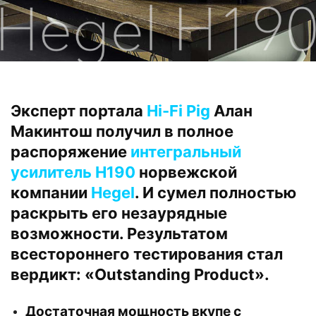
Эксперт портала
Hi-Fi Pig
Алан
Макинтош получил в полное
распоряжение
интегральный
усилитель H190
норвежской
компании
Hegel
. И сумел полностью
раскрыть его незаурядные
возможности. Результатом
всестороннего тестирования стал
вердикт: «Outstanding Product».
Достаточная мощность вкупе с