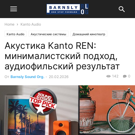
Home
Kanto Audio
Kanto Audio
Акустические системы
Домашний кинотеатр
Акустика Kanto REN:
Обзоры и тесты
Стерео
минималистский подход,
аудиофильский результат
142
0
От
Barnsly Sound Org.
-
20.02.2026