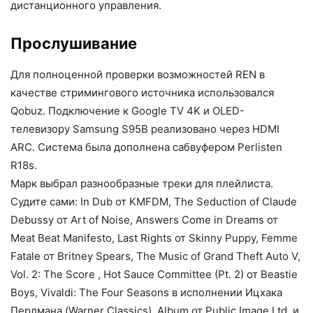
дистанционного управления.
Прослушивание
Для полноценной проверки возможностей REN в
качестве стримингового источника использовался
Qobuz. Подключение к Google TV 4K и OLED-
телевизору Samsung S95B реализовано через HDMI
ARC. Система была дополнена сабвуфером Perlisten
R18s.
Марк выбрал разнообразные треки для плейлиста.
Судите сами: In Dub от KMFDM, The Seduction of Claude
Debussy от Art of Noise, Answers Come in Dreams от
Meat Beat Manifesto, Last Rights от Skinny Puppy, Femme
Fatale от Britney Spears, The Music of Grand Theft Auto V,
Vol. 2: The Score , Hot Sauce Committee (Pt. 2) от Beastie
Boys, Vivaldi: The Four Seasons в исполнении Ицхака
Перлмана (Warner Classics), Album от Public Image Ltd. и