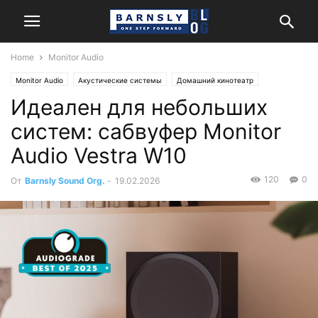
Home
Monitor Audio
Monitor Audio
Акустические системы
Домашний кинотеатр
Идеален для небольших
Обзоры и тесты
Стерео
систем: сабвуфер Monitor
Audio Vestra W10
120
0
От
Barnsly Sound Org.
-
19.02.2026