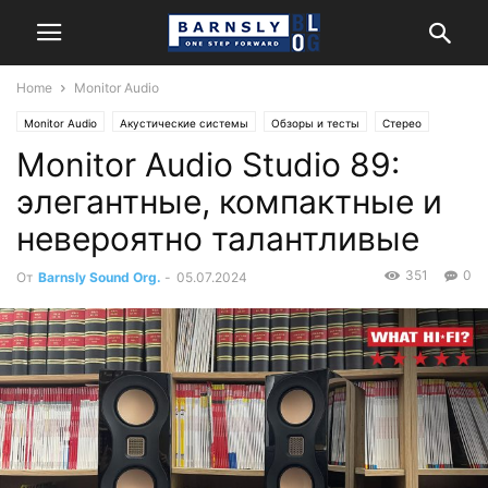
Home
Monitor Audio
Monitor Audio
Акустические системы
Обзоры и тесты
Стерео
Monitor Audio Studio 89:
элегантные, компактные и
невероятно талантливые
351
0
От
Barnsly Sound Org.
-
05.07.2024