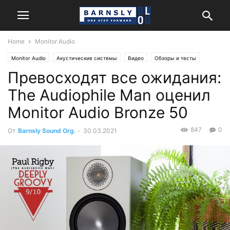
Home
Monitor Audio
Monitor Audio
Акустические системы
Видео
Обзоры и тесты
Превосходят все ожидания:
Стерео
The Audiophile Man оценил
Monitor Audio Bronze 50
847
0
От
Barnsly Sound Org.
-
30.03.2021