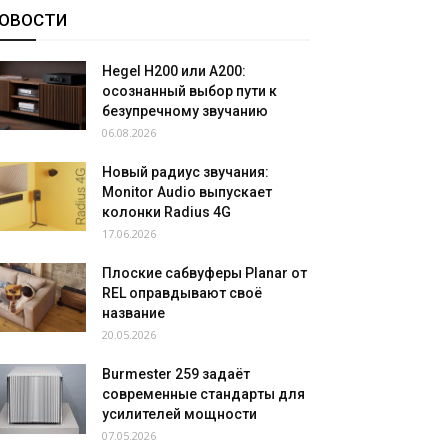
ОВОСТИ
Hegel H200 или A200:
осознанный выбор пути к
безупречному звучанию
06.08.2026
Новый радиус звучания:
Monitor Audio выпускает
колонки Radius 4G
17.06.2026
Плоские сабвуферы Planar от
REL оправдывают своё
название
20.05.2026
Burmester 259 задаёт
современные стандарты для
усилителей мощности
07.05.2026