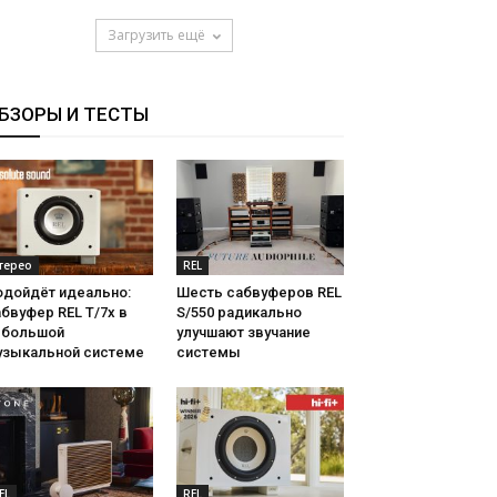
Загрузить ещё
БЗОРЫ И ТЕСТЫ
терео
REL
одойдёт идеально:
Шесть сабвуферов REL
бвуфер REL T/7x в
S/550 радикально
ебольшой
улучшают звучание
узыкальной системе
системы
EL
REL