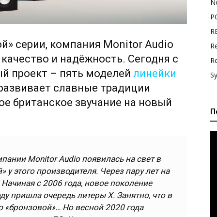
N
P
R
й» серии, компания Monitor Audio
Re
а качество и надёжность. Сегодня с
R
ый проект – пять моделей
линейки
S
 развивает славные традиции
е британское звучание на новый
П
пании Monitor Audio появилась на свет в
» у этого производителя. Через пару лет на
 Начиная с 2006 года, новое поколение
ду пришла очередь литеры X. Занятно, что в
то «бронзовой»… Но весной 2020 года