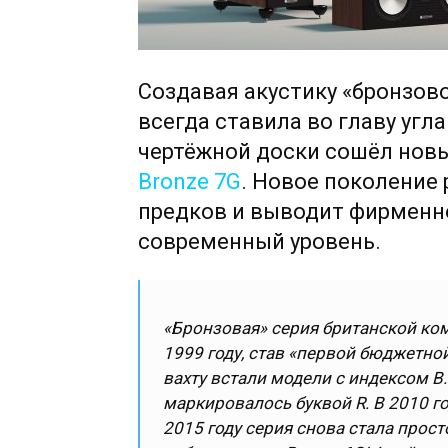
Создавая акустику «бронзово
всегда ставила во главу угл
чертёжной доски сошёл нов
Bronze 7G
. Новое поколение
предков и выводит фирменно
современный уровень.
«Бронзовая» серия британской ком
1999 году, став «первой бюджетной
вахту встали модели с индексом B.
маркировалось буквой R. В 2010 го
2015 году серия снова стала прос