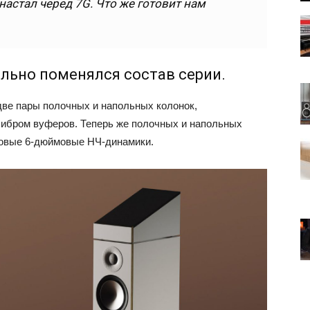
настал черед 7G. Что же готовит нам
ально поменялся состав серии.
две пары полочных и напольных колонок,
либром вуферов. Теперь же полочных и напольных
 новые 6-дюймовые НЧ-динамики.