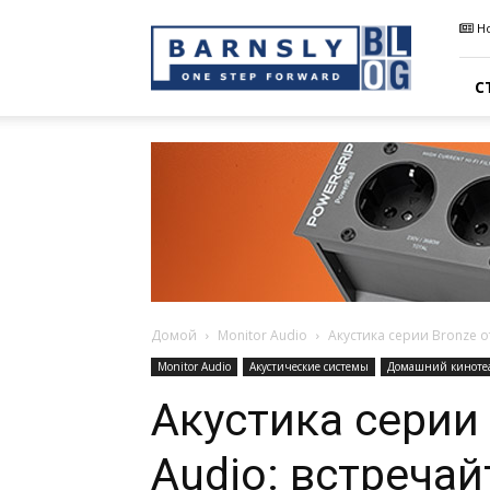
Barnsly
Н
Sound
Blog
С
Домой
Monitor Audio
Акустика серии Bronze о
Monitor Audio
Акустические системы
Домашний киноте
Акустика серии 
Audio: встреча