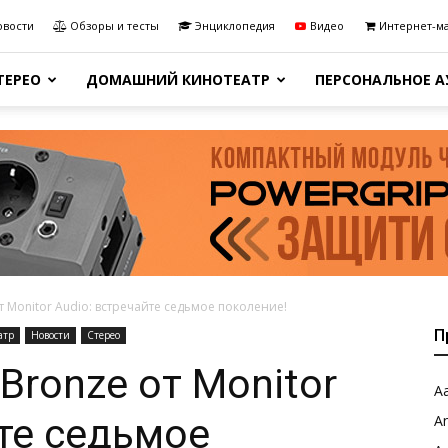
овости
Обзоры и тесты
Энциклопедия
Видео
Интернет-м
ТЕРЕО
ДОМАШНИЙ КИНОТЕАТР
ПЕРСОНАЛЬНОЕ 
т Monitor Audio: встречайте седьмое поколение!
П
атр
Новости
Стерео
Bronze от Monitor
Aa
йте седьмое
A