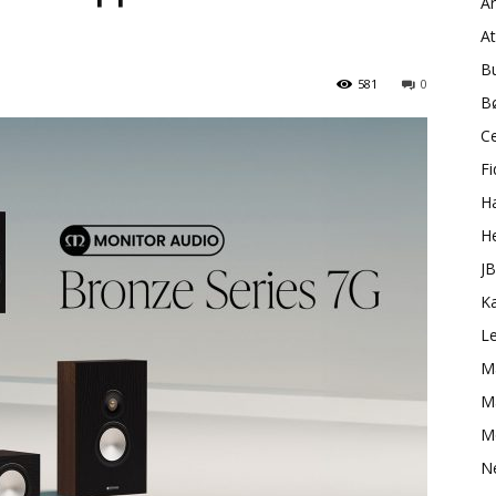
A
A
B
581
0
B
C
Fi
H
H
J
K
L
M
Ma
M
N