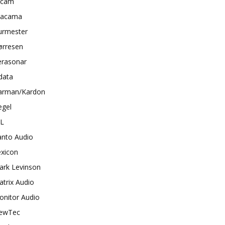
rcam
tacama
urmester
ørresen
erasonar
data
arman/Kardon
egel
BL
anto Audio
exicon
ark Levinson
trix Audio
onitor Audio
ewTec