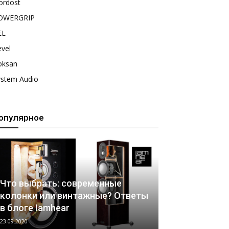
ordost
OWERGRIP
EL
vel
oksan
ystem Audio
опулярное
Что выбрать: современные
колонки или винтажные? Ответы
в блоге Iamhear
23.09.2020