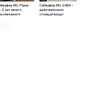
бвуфер REL Planar
Сабвуфер REL S/850 –
-2: нет ничего
действительно
евозможного
стоящая вещь!