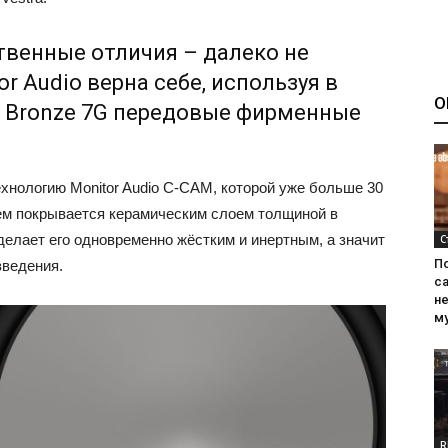
твенные отличия – далеко не
r Audio верна себе, используя в
О
 Bronze 7G передовые фирменные
нологию Monitor Audio C-CAM, которой уже больше 30
ем покрывается керамическим слоем толщиной в
делает его одновременно жёстким и инертным, а значит
С
П
ведения.
са
н
м
R