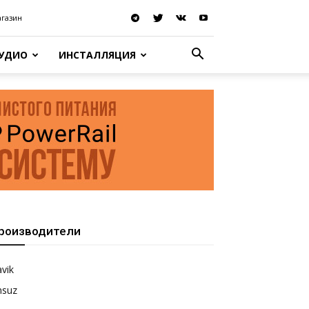
агазин
АУДИО
ИНСТАЛЛЯЦИЯ
роизводители
vik
nsuz