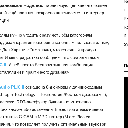
N
встраиваемой моделью
, гарантирующей впечатляющее
P
я. А ещё новинка прекрасно вписывается в интерьер
R
яции.
Re
елям нужно угодить сразу четырём категориям
R
м, дизайнерам интерьеров и конечным пользователям»,
S
o Дин Хартли. «Это значит, что конечный продукт
м. И мы с радостью сообщаем, что создали такой
C II
. У неё просто беспроигрышная комбинация
П
сталляции и практичного дизайна».
udio PLIC II
оснащена 8-дюймовым длинноходным
phragm Technology – Технология Жесткой Диафрагмы),
ассажи. RDT-диффузор буквально мгновенно
о без каких-либо искажений. В жёсткой алюминиевой
стотника C-CAM и MPD-твитер (Micro Pleated
вания, что позволяет получить оптимальный звуковой