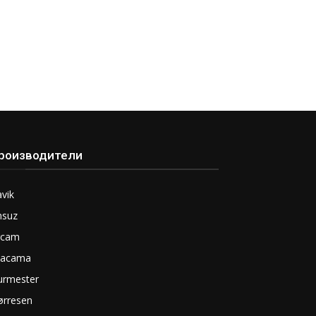
роизводители
vik
nsuz
rcam
tacama
urmester
ørresen