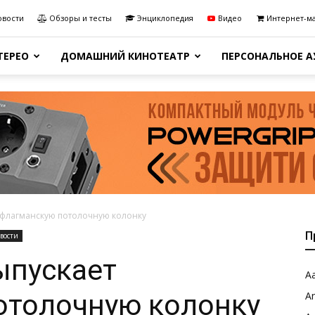
овости
Обзоры и тесты
Энциклопедия
Видео
Интернет-м
ТЕРЕО
ДОМАШНИЙ КИНОТЕАТР
ПЕРСОНАЛЬНОЕ 
т флагманскую потолочную колонку
П
вости
выпускает
Aa
отолочную колонку
A