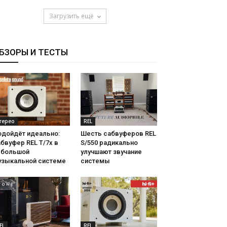
Загрузить ещё
БЗОРЫ И ТЕСТЫ
терео
REL
одойдёт идеально:
Шесть сабвуферов REL
бвуфер REL T/7x в
S/550 радикально
ебольшой
улучшают звучание
узыкальной системе
системы
EL
REL