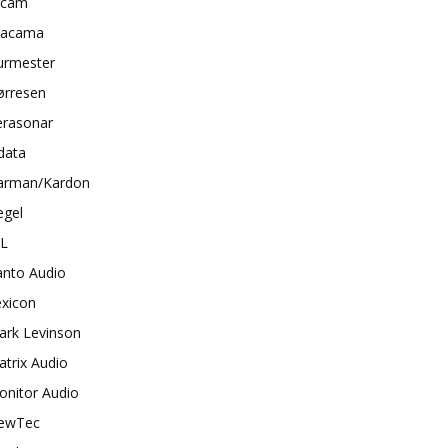
rcam
tacama
urmester
ørresen
erasonar
data
arman/Kardon
egel
BL
anto Audio
exicon
ark Levinson
trix Audio
onitor Audio
ewTec