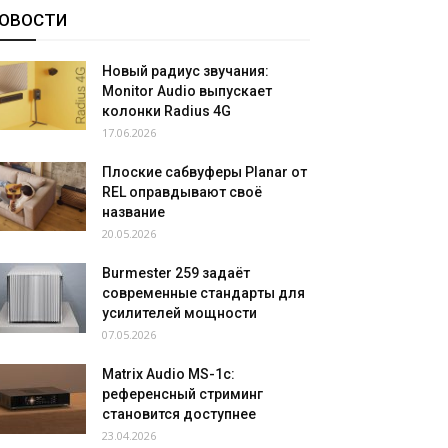
ОВОСТИ
Новый радиус звучания:
Monitor Audio выпускает
колонки Radius 4G
17.06.2026
Плоские сабвуферы Planar от
REL оправдывают своё
название
20.05.2026
Burmester 259 задаёт
современные стандарты для
усилителей мощности
07.05.2026
Matrix Audio MS-1c:
референсный стриминг
становится доступнее
23.04.2026