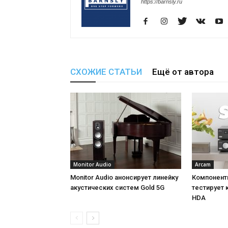
https://barnsly.ru
СХОЖИЕ СТАТЬИ
Ещё от автора
Monitor Audio
Arcam
Monitor Audio анонсирует линейку
Компонентн
акустических систем Gold 5G
тестирует 
HDA