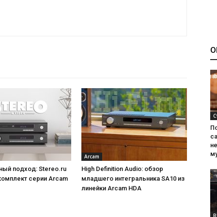
О
С
П
са
н
м
Arcam
ый подход: Stereo.ru
High Definition Audio: обзор
комплект серии Arcam
младшего интегральника SA10 из
линейки Arcam HDA
R