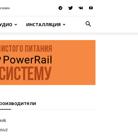
агазин
АУДИО
ИНСТАЛЛЯЦИЯ
роизводители
vik
nsuz