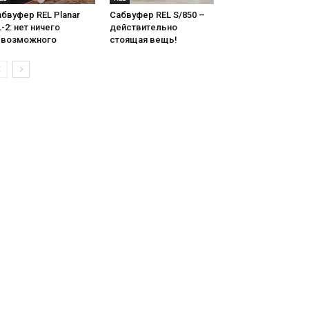
бвуфер REL Planar
Сабвуфер REL S/850 –
-2: нет ничего
действительно
евозможного
стоящая вещь!