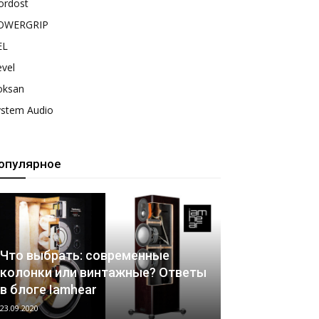
ordost
OWERGRIP
EL
vel
oksan
ystem Audio
опулярное
Что выбрать: современные
колонки или винтажные? Ответы
в блоге Iamhear
23.09.2020