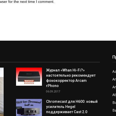
wser for the next time I comment.
П
Журнал «Whan Hi-Fi?»
Aa
настоятельно рекомендует
A
фонокорректор Arcam
rPhono
A
06.09.2017
A
Chromecast для H600: новый
B
усилитель Hegel
B
поддерживает Cast 2.0