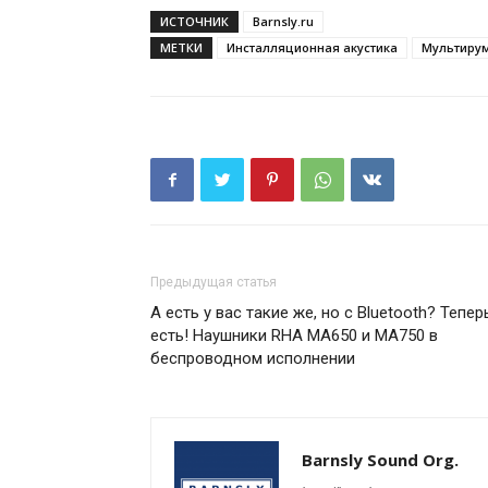
ИСТОЧНИК
Barnsly.ru
МЕТКИ
Инсталляционная акустика
Мультиру
Предыдущая статья
А есть у вас такие же, но с Bluetooth? Тепер
есть! Наушники RHA MA650 и MA750 в
беспроводном исполнении
Barnsly Sound Org.