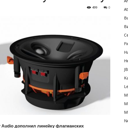
A
499
0
A
B
B
C
Fi
H
H
J
K
L
M
Ma
M
N
r Audio дополнил линейку флагманских