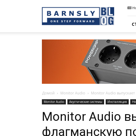
Barnsly
Н
Sound
Blog
С
Домой
Monitor Audio
Monitor Audio выпускае
Monitor Audio
Акустические системы
Инсталляция
Но
Monitor Audio 
флагманскую п