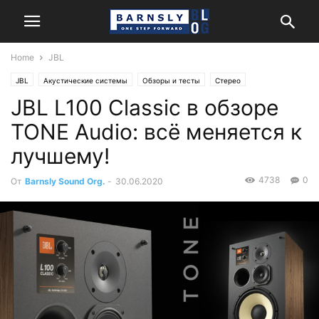
Home
JBL
JBL
Акустические системы
Обзоры и тесты
Стерео
JBL L100 Classic в обзоре
TONE Audio: всё меняется к
лучшему!
4738
0
От
Barnsly Sound Org.
-
30.06.2020