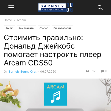
Home
Arcam
Arcam
Компоненты
Стерео
Энциклопедия
Стримить правильно:
Дональд Джейкобс
помогает настроить плеер
Arcam CDS50
3178
0
От
Barnsly Sound Org.
-
06.07.2020