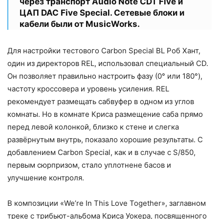
через транспорт Audio Note CDT Five и
ЦАП DAC Five Special. Сетевые блоки и
кабели были от MusicWorks.
Для настройки тестового Carbon Special BL Роб Хант,
один из директоров REL, использовал специальный CD.
Он позволяет правильно настроить фазу (0° или 180°),
частоту кроссовера и уровень усиления. REL
рекомендует размещать сабвуфер в одном из углов
комнаты. Но в комнате Криса размещение саба прямо
перед левой колонкой, близко к стене и слегка
развёрнутым внутрь, показало хорошие результаты. С
добавлением Carbon Special, как и в случае с S/850,
первым сюрпризом, стало уплотнене басов и
улучшение контроля.
В композиции «We’re In This Love Together», заглавном
треке с трибьют-альбома Криса Уокера, посвященного