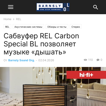
Home
REL
REL
Акустические системы
Обзоры и тесты
Стерео
Сабвуфер REL Carbon
Special BL позволяет
музыке «дышать»
110
0
От
Barnsly Sound Org.
-
02.04.2026