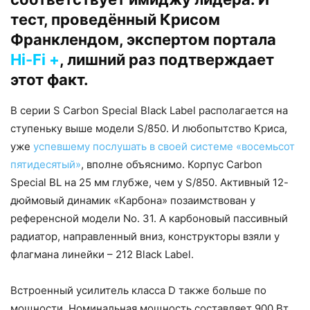
тест, проведённый Крисом
Франклендом, экспертом портала
Hi-Fi +
, лишний раз подтверждает
этот факт.
В серии S Carbon Special Black Label располагается на
ступеньку выше модели S/850. И любопытство Криса,
уже
успевшему послушать в своей системе «восемьсот
пятидесятый»
, вполне объяснимо. Корпус Carbon
Special BL на 25 мм глубже, чем у S/850. Активный 12-
дюймовый динамик «Карбона» позаимствован у
референсной модели No. 31. А карбоновый пассивный
радиатор, направленный вниз, конструкторы взяли у
флагмана линейки – 212 Black Label.
Встроенный усилитель класса D также больше по
мощности. Номинальная мощность составляет 900 Вт