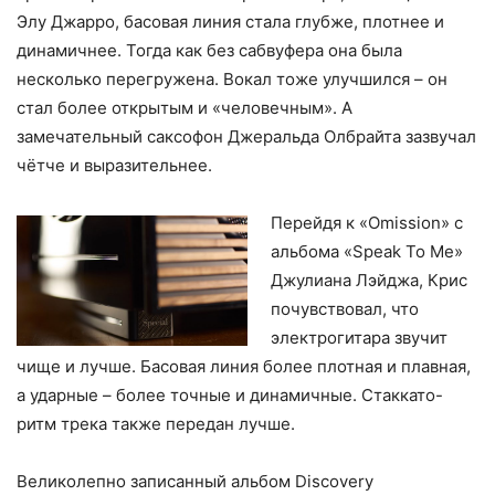
Элу Джарро, басовая линия стала глубже, плотнее и
динамичнее. Тогда как без сабвуфера она была
несколько перегружена. Вокал тоже улучшился – он
стал более открытым и «человечным». А
замечательный саксофон Джеральда Олбрайта зазвучал
чётче и выразительнее.
Перейдя к «Omission» с
альбома «Speak To Me»
Джулиана Лэйджа, Крис
почувствовал, что
электрогитара звучит
чище и лучше. Басовая линия более плотная и плавная,
а ударные – более точные и динамичные. Стаккато-
ритм трека также передан лучше.
Великолепно записанный альбом Discovery