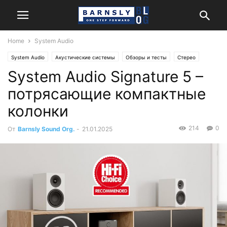
Home
System Audio
System Audio
Акустические системы
Обзоры и тесты
Стерео
System Audio Signature 5 –
потрясающие компактные
колонки
214
0
От
Barnsly Sound Org.
-
21.01.2025