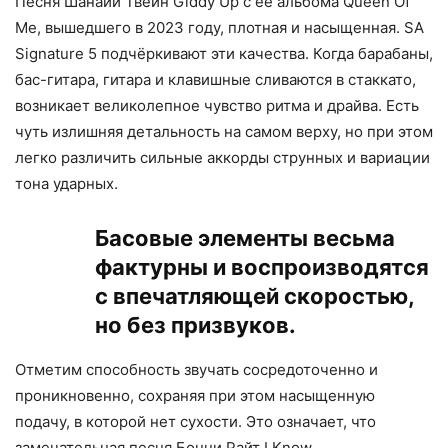
Песня Шанайи Твейн Giddy Up с ее альбома Queen Of
Me, вышедшего в 2023 году, плотная и насыщенная. SA
Signature 5 подчёркивают эти качества. Когда барабаны,
бас-гитара, гитара и клавишные сливаются в стаккато,
возникает великолепное чувство ритма и драйва. Есть
чуть излишняя детальность на самом верху, но при этом
легко различить сильные аккорды струнных и вариации
тона ударных.
Басовые элементы весьма
фактурны и воспроизводятся
с впечатляющей скоростью,
но без призвуков.
Отметим способность звучать сосредоточенно и
проникновенно, сохраняя при этом насыщенную
подачу, в которой нет сухости. Это означает, что
замечательная песня Бонни Райт I Know