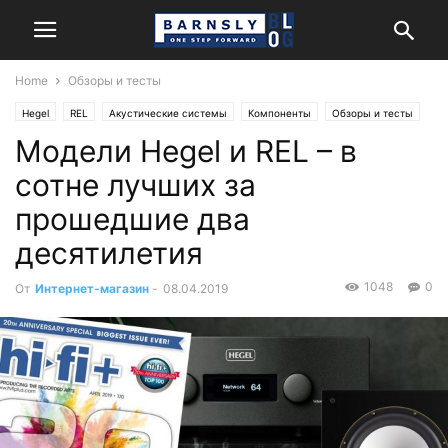
Home
Обзоры и тесты
Hegel
REL
Акустические системы
Компоненты
Обзоры и тесты
Модели Hegel и REL – в
Стерео
сотне лучших за
прошедшие два
десятилетия
1048
0
От
Интернет-магазин
-
08.04.2019