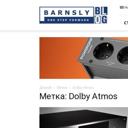
Barnsly
Н
Sound
Blog
С
Домой
Метки
Dolby Atmos
Метка: Dolby Atmos