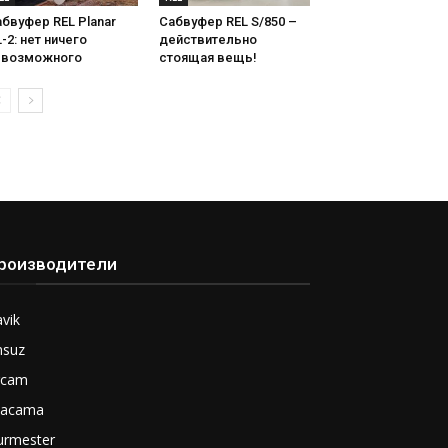
бвуфер REL Planar
Сабвуфер REL S/850 –
-2: нет ничего
действительно
евозможного
стоящая вещь!
роизводители
vik
nsuz
rcam
tacama
urmester