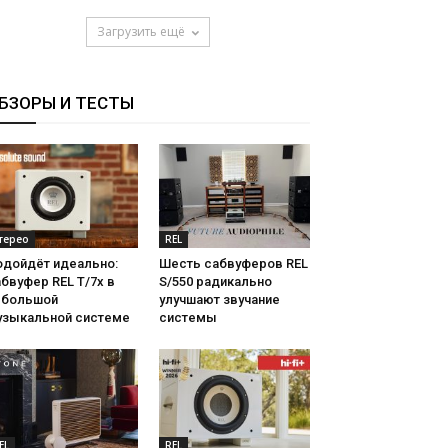
Загрузить ещё
БЗОРЫ И ТЕСТЫ
терео
REL
одойдёт идеально:
Шесть сабвуферов REL
бвуфер REL T/7x в
S/550 радикально
ебольшой
улучшают звучание
узыкальной системе
системы
EL
REL