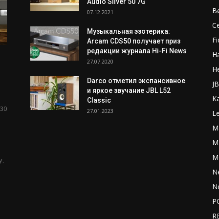
Audio Silver 50 7G
B
07.12.2021
C
Музыкальная эзотерика:
Fi
Arcam CDS50 получает приз
редакции журнала Hi-Fi News
H
27.07.2020
H
Darco отметил экспансивное
J
и яркое звучание JBL L52
K
Classic
30
27.01.2023
L
M
Ma
M
у,
N
N
P
R