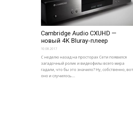
Cambridge Audio CXUHD —
новый 4K Bluray-плеер
10.08.2017
С неделю назад на просторах Сети появился
загадочный ролик и видеофилы всего мира
гадали, что бы это значило? Ну, собственно, во
оно и случилось....