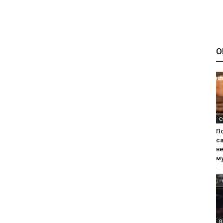
О
С
П
са
н
м
R