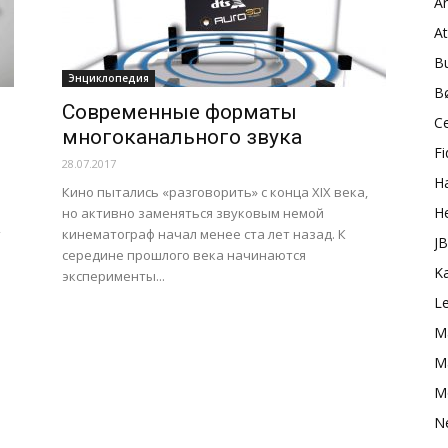
A
A
B
Энциклопедия
B
Современные форматы
C
многоканального звука
Fi
28.07.2017
H
Кино пытались «разговорить» с конца XIX века,
H
но активно заменяться звуковым немой
т
кинематограф начал менее ста лет назад. К
J
середине прошлого века начинаются
K
эксперименты...
L
M
Ma
M
N