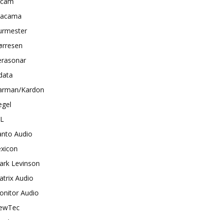
rcam
tacama
urmester
ørresen
erasonar
data
arman/Kardon
egel
BL
anto Audio
exicon
ark Levinson
trix Audio
onitor Audio
ewTec