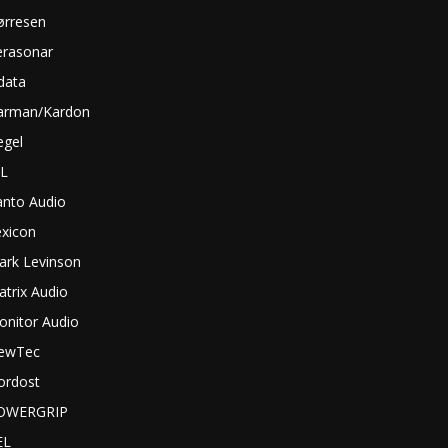
ørresen
erasonar
data
arman/Kardon
egel
BL
anto Audio
exicon
ark Levinson
trix Audio
onitor Audio
ewTec
ordost
OWERGRIP
EL