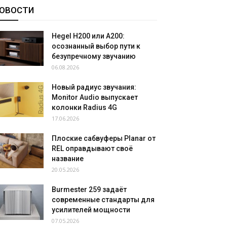
ОВОСТИ
Hegel H200 или A200:
осознанный выбор пути к
безупречному звучанию
06.08.2026
Новый радиус звучания:
Monitor Audio выпускает
колонки Radius 4G
17.06.2026
Плоские сабвуферы Planar от
REL оправдывают своё
название
20.05.2026
Burmester 259 задаёт
современные стандарты для
усилителей мощности
07.05.2026