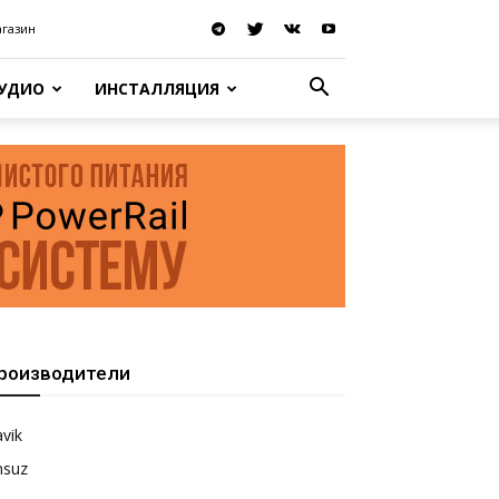
агазин
АУДИО
ИНСТАЛЛЯЦИЯ
роизводители
vik
nsuz