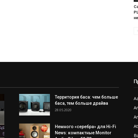
Са
PL
н
П
Территория баса: чем больше
Aa
баса, тем больше драйва
A
28.05.2020
A
A
Немного «серебра» для Hi-Fi
News: компактные Monitor
B