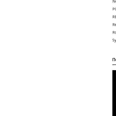
N
P
R
Re
R
S
П