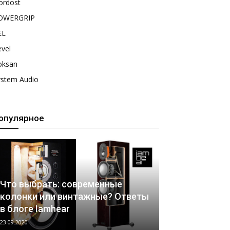
ordost
OWERGRIP
EL
vel
oksan
ystem Audio
опулярное
Что выбрать: современные
колонки или винтажные? Ответы
в блоге Iamhear
23.09.2020