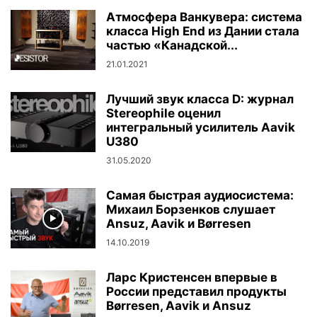
Атмосфера Ванкувера: система
класса High End из Дании стала
частью «Канадской...
21.01.2021
Лучший звук класса D: журнал
Stereophile оценил
интегральный усилитель Aavik
U380
31.05.2020
Самая быстрая аудиосистема:
Михаил Борзенков слушает
Ansuz, Aavik и Børresen
14.10.2019
Ларс Кристенсен впервые в
России представил продукты
Børresen, Aavik и Ansuz