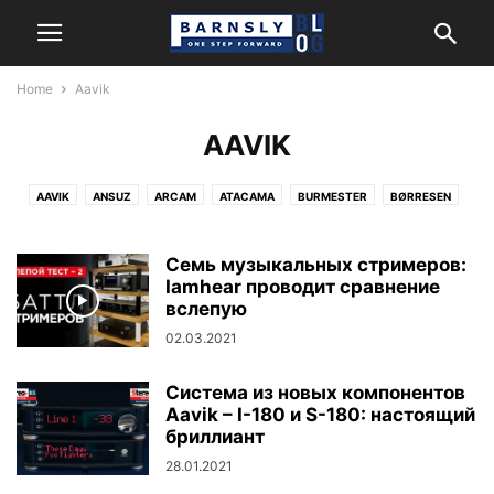
Home
Aavik
AAVIK
AAVIK
ANSUZ
ARCAM
ATACAMA
BURMESTER
BØRRESEN
CERASONAR
FIDATA
HARMAN/KARDON
HEGEL
JBL
KANTO AUDIO
LEXICON
MARK LEVINSON
MATRIX AUDIO
Семь музыкальных стримеров:
MONITOR AUDIO
NEWTEC
Iamhear проводит сравнение
NORDOST
POWERGRIP
REL
REVEL
вслепую
ROKSAN
SYSTEM AUDIO
02.03.2021
Система из новых компонентов
Aavik – I-180 и S-180: настоящий
бриллиант
28.01.2021