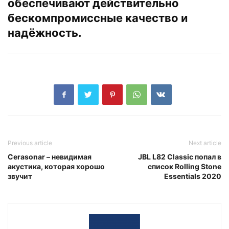
обеспечивают действительно
бескомпромиссные качество и
надёжность.
Previous article
Next article
Cerasonar – невидимая
JBL L82 Classic попал в
акустика, которая хорошо
список Rolling Stone
звучит
Essentials 2020