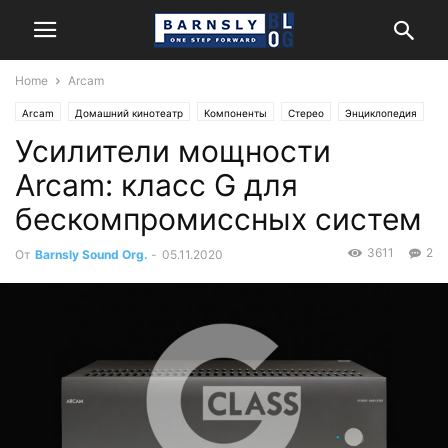
Home
Arcam
Arcam
Домашний кинотеатр
Компоненты
Стерео
Энциклопедия
Усилители мощности
Arcam: класс G для
бескомпромиссных систем
3611
2
От
Barnsly Sound Org.
-
05.11.2020