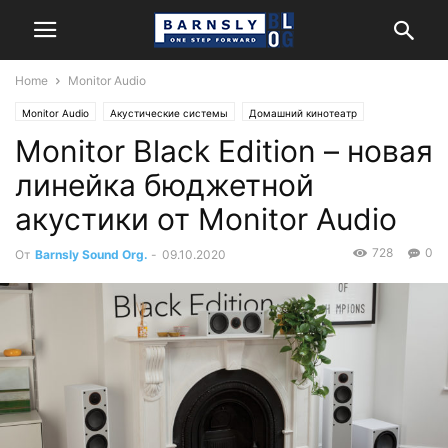
Home
Monitor Audio
Monitor Audio
Акустические системы
Домашний кинотеатр
Monitor Black Edition – новая
Новости
Стерео
линейка бюджетной
акустики от Monitor Audio
728
0
От
Barnsly Sound Org.
-
09.10.2020