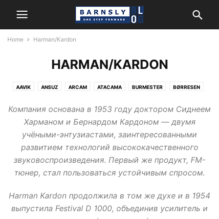
Home
Harman/Kardon
HARMAN/KARDON
AAVIK
ANSUZ
ARCAM
ATACAMA
BURMESTER
BØRRESEN
CERASONAR
FIDATA
HARMAN/KARDON
HEGEL
JBL
Компания основана в 1953 году доктором Сиднеем
KANTO AUDIO
LEXICON
MARK LEVINSON
MATRIX AUDIO
Харманом и Бернардом Кардоном — двумя
MONITOR AUDIO
NEWTEC
NORDOST
POWERGRIP
REL
REVEL
учёными-энтузиастами, заинтересованными
ROKSAN
SYSTEM AUDIO
развитием технологий высококачественного
звуковоспроизведения. Первый же продукт, FM-
тюнер, стал пользоваться устойчивым спросом.
Harman Kardon продолжила в том же духе и в 1954
выпустила Festival D 1000, объединив усилитель и