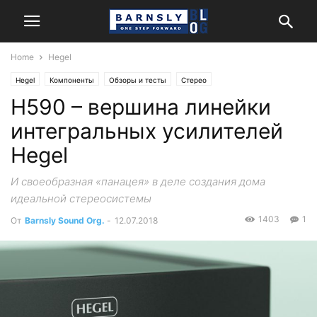
Home
Hegel
Hegel
Компоненты
Обзоры и тесты
Стерео
H590 – вершина линейки
интегральных усилителей
Hegel
И своеобразная «панацея» в деле создания дома
идеальной стереосистемы
1403
1
От
Barnsly Sound Org.
-
12.07.2018