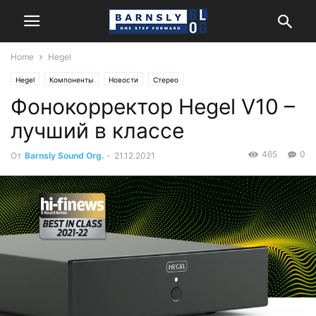
Home
Hegel
Hegel
Компоненты
Новости
Стерео
Фонокорректор Hegel V10 –
лучший в классе
465
0
От
Barnsly Sound Org.
-
21.12.2021