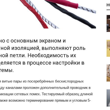
Н
но с основным экраном и
ой изоляцией, выполняют роль
ой петли. Необходимость их
еляется в процессе настройки в
темы.
я витые пары из посеребрённых бескислородных
жду каналами проложен дополнительный проводник в
изации сетевых помех. Тестируемый образец длиной
акже возможно терминирование прямым и угловым 5-