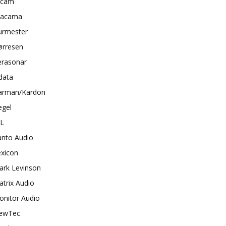
rcam
tacama
urmester
ørresen
erasonar
data
arman/Kardon
egel
BL
anto Audio
exicon
ark Levinson
trix Audio
onitor Audio
ewTec