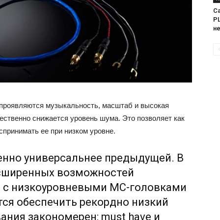
Са
PL
н
е проявляются музыкальность, масштаб и высокая
ественно снижается уровень шума. Это позволяет как
спринимать ее при низком уровне.
енно универсальнее предыдущей. В
асширенных возможностей
е с низкоуровневыми МС-головками
тся обеспечить рекордно низкий
ания закономерен: must have и