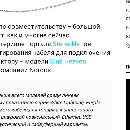
N
P
R
 по совместительству – большой
Re
т, как и многие сейчас,
R
атериале портала
StereoNet
он
S
тирования кабеля для подключения
ектору – модели
Blue Heaven
П
омпании Nordost.
льше всего моделей среди линеек
у показателю серии White Lightning, Purple
емого кабеля для тонарма и аналогового
цифровой коаксиальный, Ethernet, USB,
кустический и сабвуферный варианты.