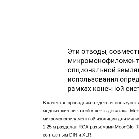
Эти отводы, совмест
микромонофиломентн
опциональной землян
использования опред
рамках конечной сис
В качестве проводников здесь используютс
медных жил чистотой «шесть девяток». Ме
микромонофиламентной изоляции для миним
1.25 м разделан RCA-разъемами MoonGlo. Т
контактным DIN и XLR.