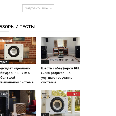
Загрузить ещё
БЗОРЫ И ТЕСТЫ
терео
REL
одойдёт идеально:
Шесть сабвуферов REL
бвуфер REL T/7x в
S/550 радикально
ебольшой
улучшают звучание
узыкальной системе
системы
EL
REL