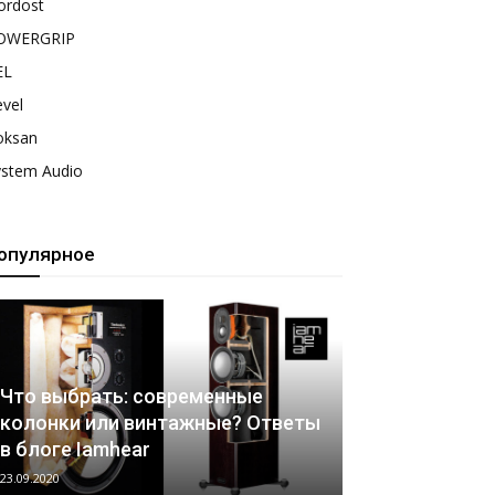
ordost
OWERGRIP
EL
vel
oksan
ystem Audio
опулярное
Что выбрать: современные
колонки или винтажные? Ответы
в блоге Iamhear
23.09.2020