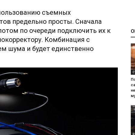
пользованию съемных
ов предельно просты. Сначала
 потом по очереди подключить их к
О
окорректору. Комбинация с
м шума и будет единственно
С
П
са
н
м
R