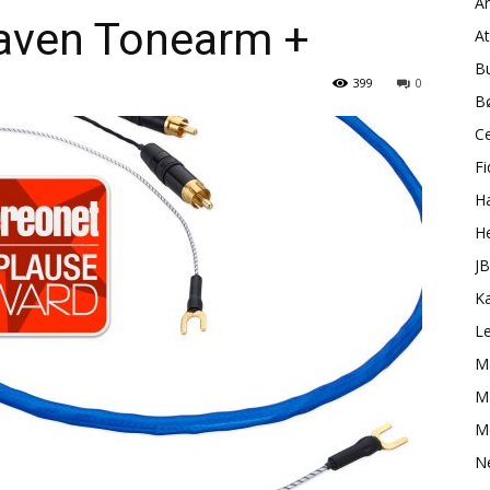
A
aven Tonearm +
A
B
399
0
B
C
Fi
H
H
J
K
L
M
Ma
M
N