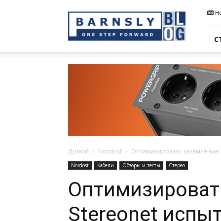
Barnsly
Н
Sound
Blog
С
Домой
Nordost
Оптимизировать заземление: S
Nordost
Кабели
Обзоры и тесты
Стерео
Оптимизироват
Stereonet испы