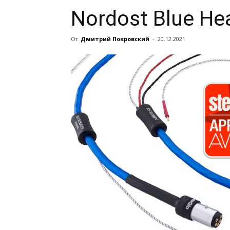
Nordost Blue He
От
Дмитрий Покровский
-
20.12.2021