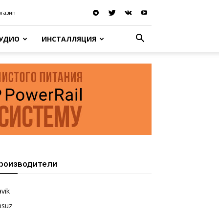
агазин
АУДИО
ИНСТАЛЛЯЦИЯ
роизводители
vik
nsuz