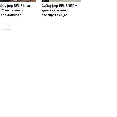
бвуфер REL Planar
Сабвуфер REL S/850 –
-2: нет ничего
действительно
евозможного
стоящая вещь!