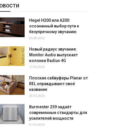
ОВОСТИ
Hegel H200 или A200:
осознанный выбор пути к
безупречному звучанию
06.08.2026
Новый радиус звучания:
Monitor Audio выпускает
колонки Radius 4G
17.06.2026
Плоские сабвуферы Planar от
REL оправдывают своё
название
20.05.2026
Burmester 259 задаёт
современные стандарты для
усилителей мощности
07.05.2026