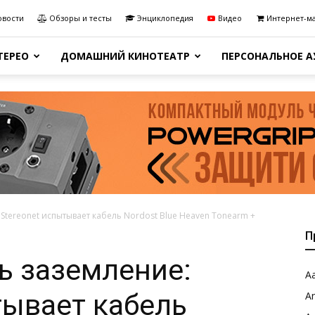
овости
Обзоры и тесты
Энциклопедия
Видео
Интернет-м
ТЕРЕО
ДОМАШНИЙ КИНОТЕАТР
ПЕРСОНАЛЬНОЕ 
tereonet испытывает кабель Nordost Blue Heaven Tonearm +
П
ь заземление:
Aa
тывает кабель
A