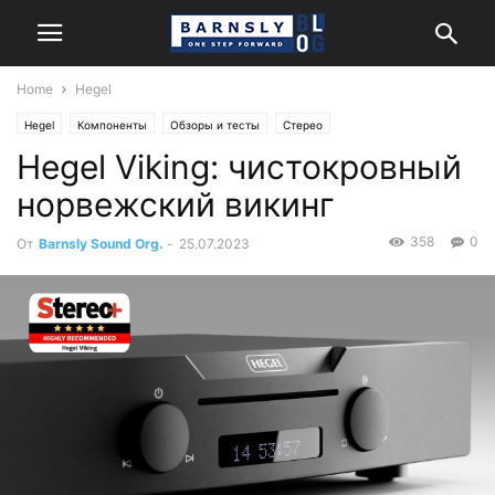
Home
Hegel
Hegel
Компоненты
Обзоры и тесты
Стерео
Hegel Viking: чистокровный
норвежский викинг
358
0
От
Barnsly Sound Org.
-
25.07.2023