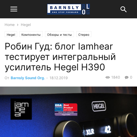
Home
Hegel
Hegel
Компоненты
Обзоры и тесты
Стерео
Робин Гуд: блог Iamhear
тестирует интегральный
усилитель Hegel H390
1840
0
От
Barnsly Sound Org.
-
18.12.2019