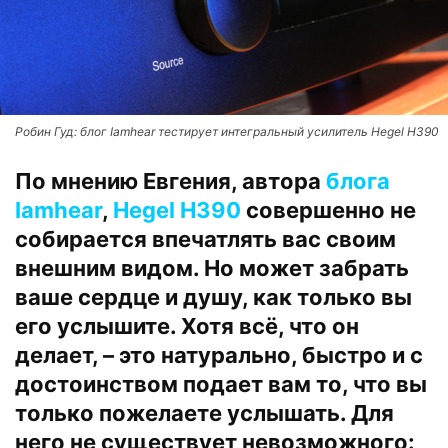
Робин Гуд: блог Iamhear тестирует интегральный усилитель Hegel H390
По мнению Евгения, автора
блога
Iamhear
,
Hegel H390
совершенно не
собирается впечатлять вас своим
внешним видом. Но может забрать
ваше сердце и душу, как только вы
его услышите. Хотя всё, что он
делает, – это натурально, быстро и с
достоинством подает вам то, что вы
только пожелаете услышать. Для
него не существует невозможного: