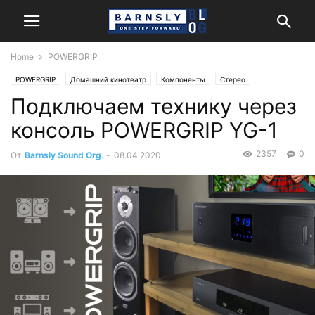
Home
POWERGRIP
POWERGRIP
Домашний кинотеатр
Компоненты
Стерео
Подключаем технику через
Энциклопедия
консоль POWERGRIP YG-1
2357
0
От
Barnsly Sound Org.
-
08.04.2020