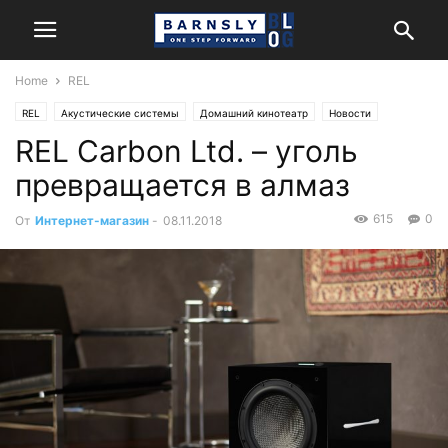
Home
REL
REL
Акустические системы
Домашний кинотеатр
Новости
REL Carbon Ltd. – уголь
Стерео
превращается в алмаз
615
0
От
Интернет-магазин
-
08.11.2018