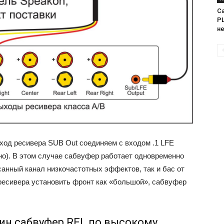
Са
PL
н
ход ресивера SUB Out соединяем с входом .1 LFE
о). В этом случае сабвуфер работает одновременно
санный канал низкочастотных эффектов, так и бас от
ресивера установить фронт как «большой», сабвуфер
дин сабвуфер REL по высокому