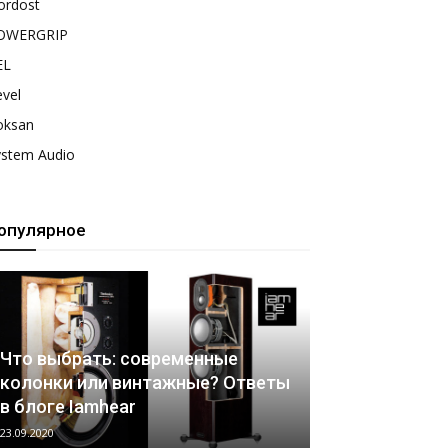
ordost
OWERGRIP
EL
vel
oksan
ystem Audio
опулярное
Что выбрать: современные
колонки или винтажные? Ответы
в блоге Iamhear
23.09.2020