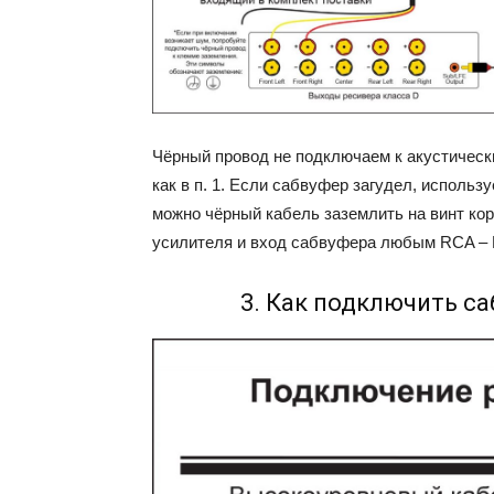
Чёрный провод не подключаем к акустичес
как в п. 1. Если сабвуфер загудел, исполь
можно чёрный кабель заземлить на винт ко
усилителя и вход сабвуфера любым RCA –
3. Как подключить са