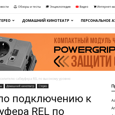
овости
Обзоры и тесты
Энциклопедия
Видео
Интернет-м
ТЕРЕО
ДОМАШНИЙ КИНОТЕАТР
ПЕРСОНАЛЬНОЕ 
усилителю сабвуфера REL по высокому уровню
П
мы
Домашний кинотеатр
Стерео
 по подключению к
Aa
уфера REL по
A