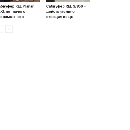
бвуфер REL Planar
Сабвуфер REL S/850 –
-2: нет ничего
действительно
евозможного
стоящая вещь!