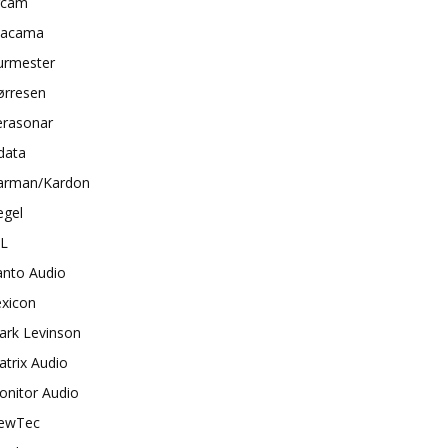
rcam
tacama
urmester
ørresen
erasonar
data
arman/Kardon
egel
BL
anto Audio
exicon
ark Levinson
trix Audio
onitor Audio
ewTec