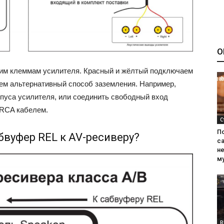
О
ким клеммам усилителя. Красный и жёлтый подключаем
зуем альтернативный способ заземления. Например,
рпуса усилителя, или соединить свободный вход
 RCA кабелем.
С
П
бвуфер REL к AV-ресиверу?
са
н
м
R