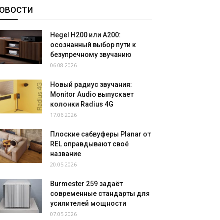
ОВОСТИ
Hegel H200 или A200:
осознанный выбор пути к
безупречному звучанию
06.08.2026
Новый радиус звучания:
Monitor Audio выпускает
колонки Radius 4G
17.06.2026
Плоские сабвуферы Planar от
REL оправдывают своё
название
20.05.2026
Burmester 259 задаёт
современные стандарты для
усилителей мощности
07.05.2026