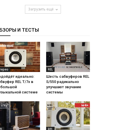
Загрузить ещё
БЗОРЫ И ТЕСТЫ
терео
REL
одойдёт идеально:
Шесть сабвуферов REL
бвуфер REL T/7x в
S/550 радикально
ебольшой
улучшают звучание
узыкальной системе
системы
EL
REL