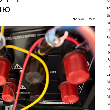
A
ню
A
B
1375
0
B
C
Fi
H
H
J
K
L
M
Ma
M
N