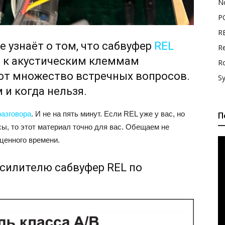
N
P
R
ые узнаёт о том, что сабвуфер
REL
Re
ь к акустическим клеммам
R
ют множество встречных вопросов.
S
м и когда нельзя.
разговора
. И не на пять минут. Если REL уже у вас, но
П
сы, то этот материал точно для вас. Обещаем не
ценного времени.
усилителю сабвуфер REL по