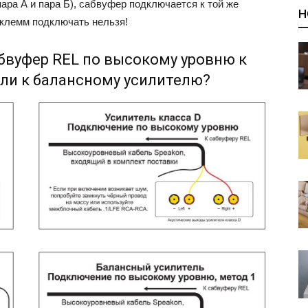
пара А и пара Б), сабвуфер подключается к той же
Н
м клемм подключать нельзя!
абвуфер REL по высокому уровню к
или к балансному усилителю?