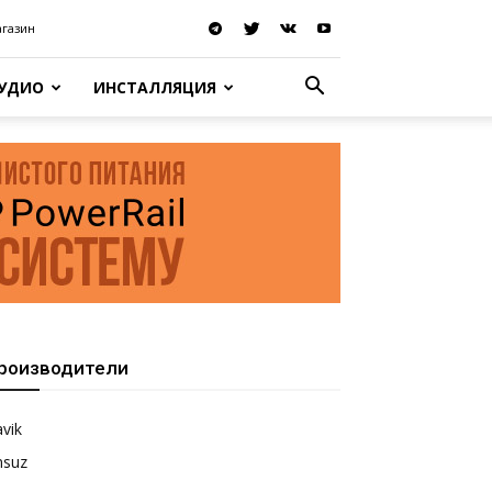
агазин
АУДИО
ИНСТАЛЛЯЦИЯ
роизводители
vik
nsuz