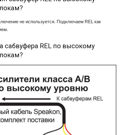
блокам?
ключение не используется. Подключаем REL как
ием.
ва сабвуфера REL по высокому
блокам?