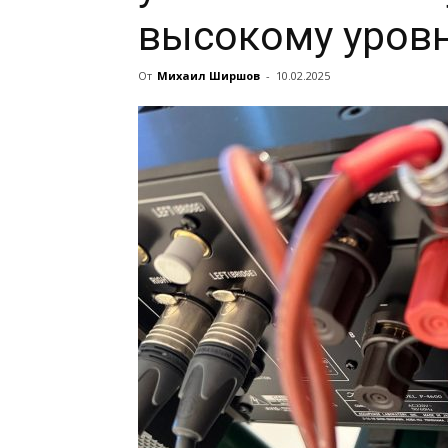
высокому уров
От
Михаил Ширшов
-
10.02.2025