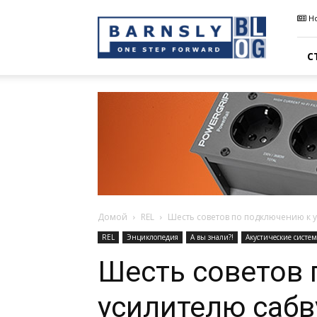
Barnsly
Н
Sound
Blog
С
Домой
REL
Шесть советов по подключению к 
REL
Энциклопедия
А вы знали?!
Акустические систе
Шесть советов
усилителю сабв