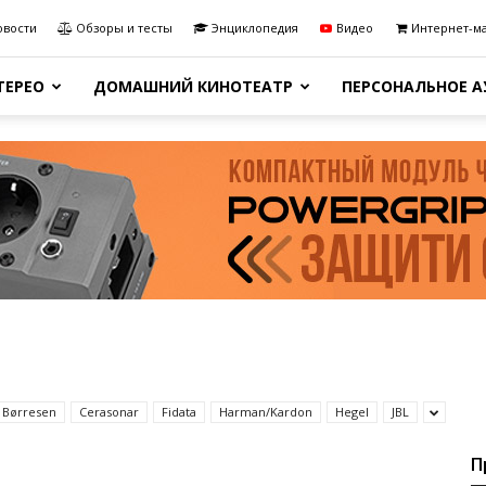
овости
Обзоры и тесты
Энциклопедия
Видео
Интернет-м
ТЕРЕО
ДОМАШНИЙ КИНОТЕАТР
ПЕРСОНАЛЬНОЕ 
Børresen
Cerasonar
Fidata
Harman/Kardon
Hegel
JBL
П