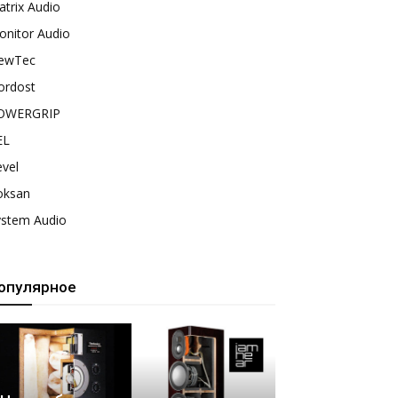
trix Audio
onitor Audio
ewTec
ordost
OWERGRIP
EL
vel
oksan
ystem Audio
опулярное