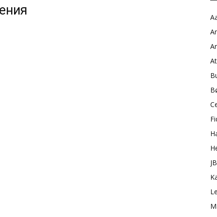
жения
Aa
A
A
A
B
B
C
Fi
H
H
J
K
L
M