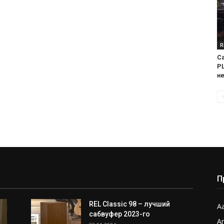
R
Са
PL
н
П
REL Classic 98 – лучший
Aa
сабвуфер 2023-го
A