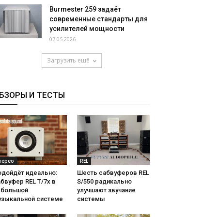
Burmester 259 задаёт
современные стандарты для
усилителей мощности
07.05.2026
Загрузить ещё
БЗОРЫ И ТЕСТЫ
терео
REL
одойдёт идеально:
Шесть сабвуферов REL
бвуфер REL T/7x в
S/550 радикально
ебольшой
улучшают звучание
узыкальной системе
системы