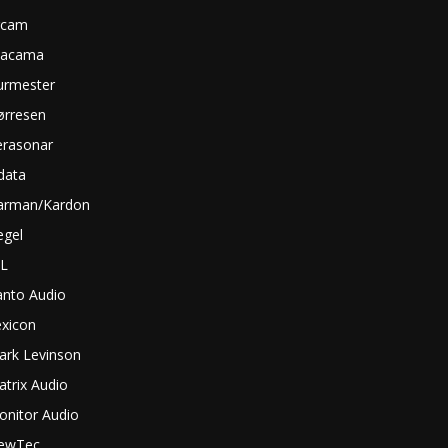
rcam
tacama
urmester
ørresen
erasonar
data
arman/Kardon
egel
BL
anto Audio
exicon
ark Levinson
trix Audio
onitor Audio
ewTec