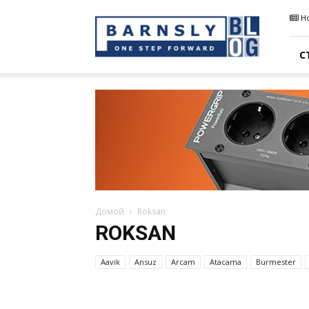
Barnsly
Н
Sound
Blog
С
Домой
Roksan
ROKSAN
Aavik
Ansuz
Arcam
Atacama
Burmester