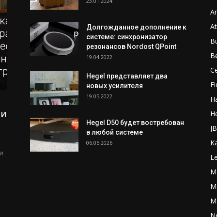
23.01.2024
A
A
Долгожданное дополнение к
системе: синхронизатор
B
резонансов Nordost QPoint
B
19.04.2022
C
Hegel представляет два
Fi
новых усилителя
19.05.2022
H
 и
H
Hegel D50 будет востребован
J
в любой системе
K
06.05.2026
и
L
M
Ma
M
N