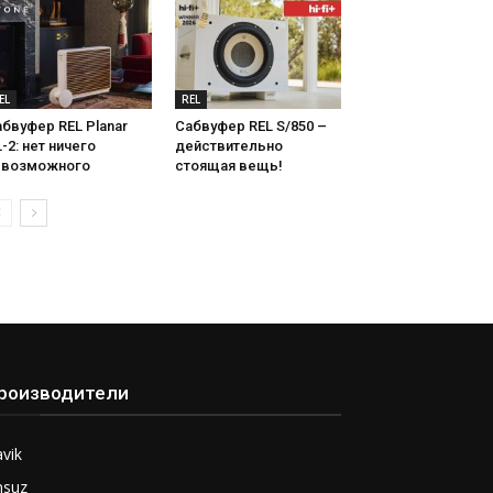
EL
REL
бвуфер REL Planar
Сабвуфер REL S/850 –
-2: нет ничего
действительно
евозможного
стоящая вещь!
роизводители
vik
nsuz