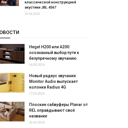
классической конструкцией
акустики JBL 4367
10.06.2020
ОВОСТИ
Hegel H200 или A200:
осознанный выбор пути к
безупречному звучанию
06.08.2026
Новый радиус звучания:
Monitor Audio выпускает
колонки Radius 4G
17.06.2026
Плоские сабвуферы Planar от
REL оправдывают своё
название
20.05.2026