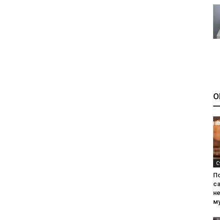
О
С
П
са
н
м