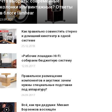
Что выбрать: современные
колонки или винтажные? Ответы
в блоге Iamhear
23.09.2020
Как правильно совместить стерео
и домашний кинотеатр в одной
системе
25.12.2018
«Рабочие лошадки» Hi-Fi:
собираем бюджетную систему
12.09.2017
Правильное размещение
компонентов и акустики: зачем
нужны специальные подставки
под аппаратуру?
26.09.2017
Всё, как при дедушке: Михаил
Борзенков восхищён