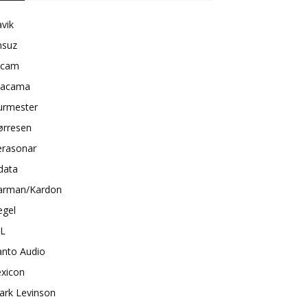
vik
nsuz
rcam
tacama
urmester
ørresen
erasonar
data
arman/Kardon
egel
BL
anto Audio
exicon
ark Levinson