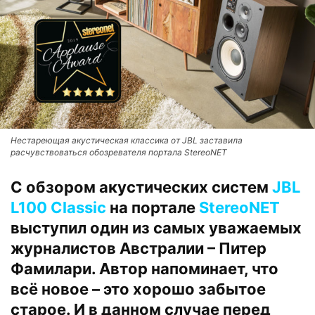
Нестареющая акустическая классика от JBL заставила
расчувствоваться обозревателя портала StereoNET
С обзором акустических систем
JBL
L100 Classic
на портале
StereoNET
выступил один из самых уважаемых
журналистов Австралии – Питер
Фамилари. Автор напоминает, что
всё новое – это хорошо забытое
старое. И в данном случае перед