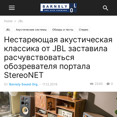
Home
JBL
JBL
Акустические системы
Обзоры и тесты
Стерео
Нестареющая акустическая
классика от JBL заставила
расчувствоваться
обозревателя портала
StereoNET
2345
0
От
Barnsly Sound Org.
-
11.12.2019