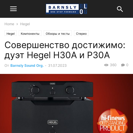
Home
Hegel
Hegel
Компоненты
Обзоры и тесты
Стерео
Совершенство достижимо:
дуэт Hegel H30A и P30A
360
0
От
Barnsly Sound Org.
-
31.07.2023