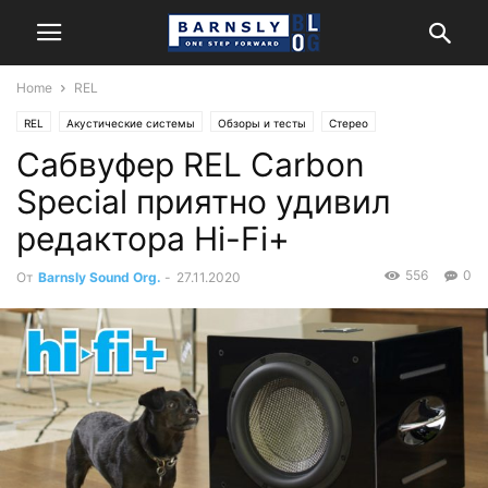
Home
REL
REL
Акустические системы
Обзоры и тесты
Стерео
Сабвуфер REL Carbon
Special приятно удивил
редактора Hi-Fi+
556
0
От
Barnsly Sound Org.
-
27.11.2020