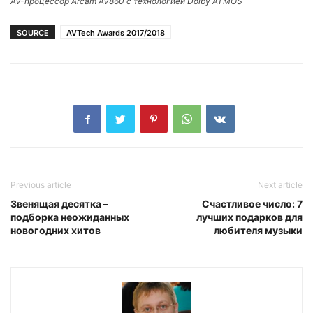
AV-процессор Arcam AV860 с технологией Dolby ATMOS
SOURCE
AVTech Awards 2017/2018
Previous article
Next article
Звенящая десятка –
Счастливое число: 7
подборка неожиданных
лучших подарков для
новогодних хитов
любителя музыки