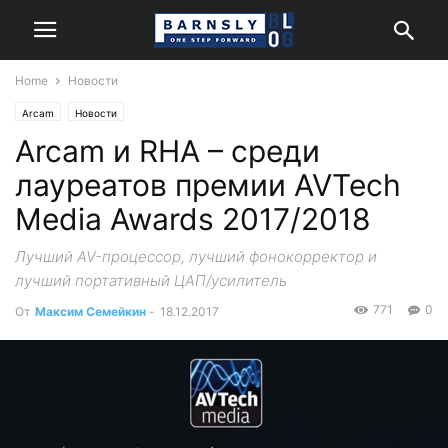
Home
Новости
Arcam
Новости
Arcam и RHA – среди
лауреатов премии AVTech
Media Awards 2017/2018
Лучший AV-процессор, лучший фонокорректор и
лучший портативный ЦАП/усилитель
771
0
От
Максим Семейкин
-
18.12.2017