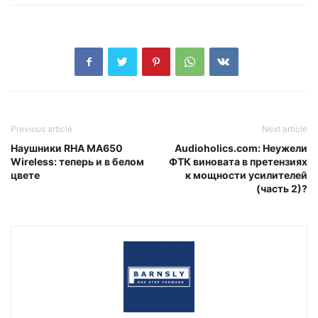
Previous article
Next article
Наушники RHA MA650
Audioholics.com: Неужели
Wireless: теперь и в белом
ФТК виновата в претензиях
цвете
к мощности усилителей
(часть 2)?