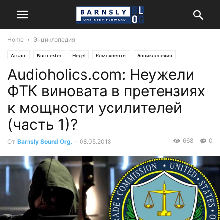
Home
Энциклопедия
Arcam
Burmester
Hegel
Компоненты
Энциклопедия
Audioholics.com: Неужели
ФТК виновата в претензиях
к мощности усилителей
(часть 1)?
668
0
От
Barnsly Sound Org.
-
08.05.2018