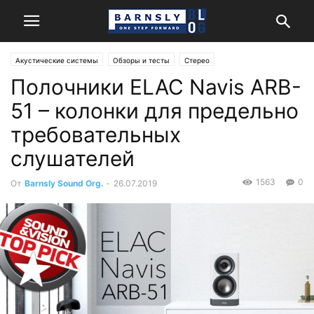
Акустические системы
Обзоры и тесты
Стерео
Полочники ELAC Navis ARB-
51 – колонки для предельно
требовательных
слушателей
1563
0
От
Barnsly Sound Org.
-
26.07.2019