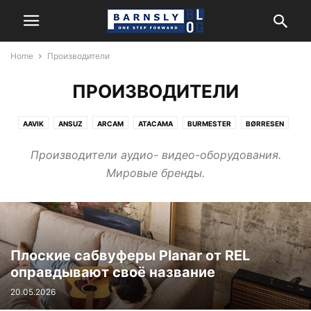
Home
Производители
ПРОИЗВОДИТЕЛИ
AAVIK
ANSUZ
ARCAM
ATACAMA
BURMESTER
BØRRESEN
CERASONAR
FIDATA
HARMAN/KARDON
HEGEL
JBL
Производители аудио- видео-оборудования.
KANTO AUDIO
LEXICON
MARK LEVINSON
MATRIX AUDIO
Мировые бренды.
MONITOR AUDIO
NEWTEC
NORDOST
POWERGRIP
REL
REVEL
ROKSAN
SYSTEM AUDIO
Плоские сабвуферы Planar от REL
оправдывают своё название
20.05.2026