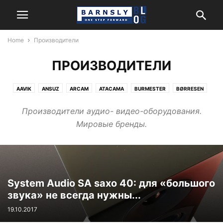
Home
Производители
ПРОИЗВОДИТЕЛИ
AAVIK
ANSUZ
ARCAM
ATACAMA
BURMESTER
BØRRESEN
CERASONAR
FIDATA
HARMAN/KARDON
HEGEL
JBL
Производители аудио- видео-оборудования.
KANTO AUDIO
LEXICON
MARK LEVINSON
MATRIX AUDIO
Мировые бренды.
MONITOR AUDIO
NEWTEC
NORDOST
POWERGRIP
REL
REVEL
ROKSAN
SYSTEM AUDIO
System Audio SA saxo 40: для «большого
звука» не всегда нужны...
19.10.2017