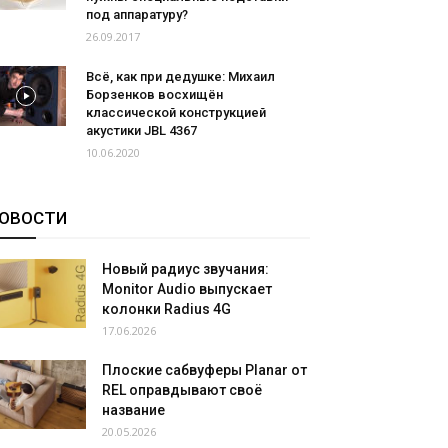
под аппаратуру?
26.09.2017
Всё, как при дедушке: Михаил
Борзенков восхищён
классической конструкцией
акустики JBL 4367
10.06.2020
ОВОСТИ
Новый радиус звучания:
Monitor Audio выпускает
колонки Radius 4G
17.06.2026
Плоские сабвуферы Planar от
REL оправдывают своё
название
20.05.2026