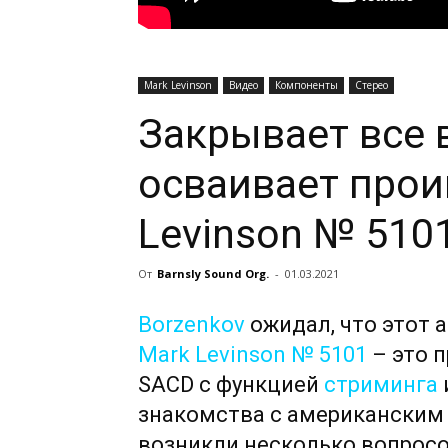
Mark Levinson
Видео
Компоненты
Стерео
Закрывает все 
осваивает прои
Levinson № 510
От
Barnsly Sound Org.
-
01.03.2021
Borzenkov
ожидал, что этот 
Mark Levinson № 5101
– это 
SACD с функцией
стриминга
знакомства с американским 
возникли несколько вопросо