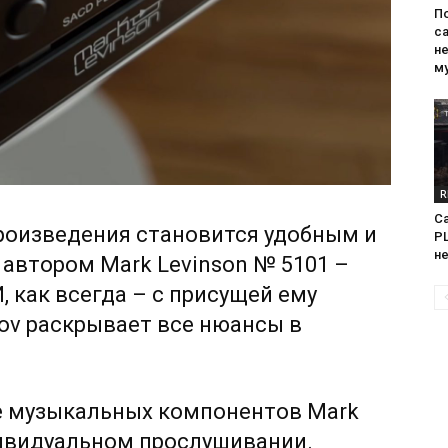
П
са
н
м
R
Са
роизведения становится удобным и
PL
н
 автором Mark Levinson № 5101 –
, как всегда – с присущей ему
kov раскрывает все нюансы в
ие музыкальных компонентов Mark
дивидуальном прослушивании.