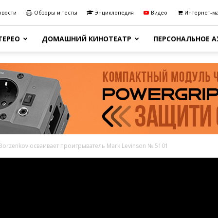
овости
Обзоры и тесты
Энциклопедия
Видео
Интернет-м
ТЕРЕО
ДОМАШНИЙ КИНОТЕАТР
ПЕРСОНАЛЬНОЕ 
Borzenkov осваивает проигрыватель Mark Levinson № 5101