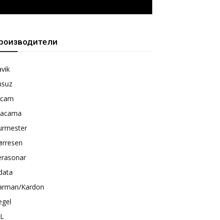
роизводители
vik
nsuz
rcam
tacama
urmester
ørresen
erasonar
data
arman/Kardon
egel
BL