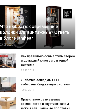
Что выбрать: современные
колонки или винтажные? Ответы
в блоге Iamhear
23.09.2020
Как правильно совместить стерео
и домашний кинотеатр в одной
системе
25.12.2018
«Рабочие лошадки» Hi-Fi:
собираем бюджетную систему
12.09.2017
Правильное размещение
компонентов и акустики: зачем
нужны специальные подставки