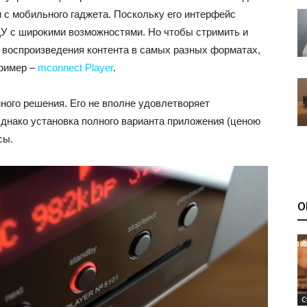
с мобильного гаджета. Поскольку его интерфейс
У с широкими возможностями. Но чтобы стримить и
 воспроизведения контента в самых разных форматах,
пример –
mconnect Playe‪r‬
.
ного решения. Его не вполне удовлетворяет
днако установка полного варианта приложения (ценою
сы.
О
С