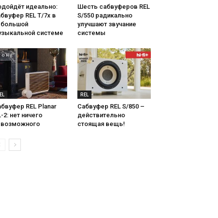
одойдёт идеально:
Шесть сабвуферов REL
бвуфер REL T/7x в
S/550 радикально
ебольшой
улучшают звучание
узыкальной системе
системы
EL
REL
бвуфер REL Planar
Сабвуфер REL S/850 –
-2: нет ничего
действительно
евозможного
стоящая вещь!