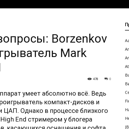
П
вопросы: Borzenkov
Aa
грыватель Mark
A
A
1
A
B
478
0
B
C
аппарат умеет абсолютно всё. Ведь
Fi
проигрыватель компакт-дисков и
H
и ЦАП. Однако в процессе близкого
H
High End стримером у блогера
J
в, касающихся оснащения и софта.