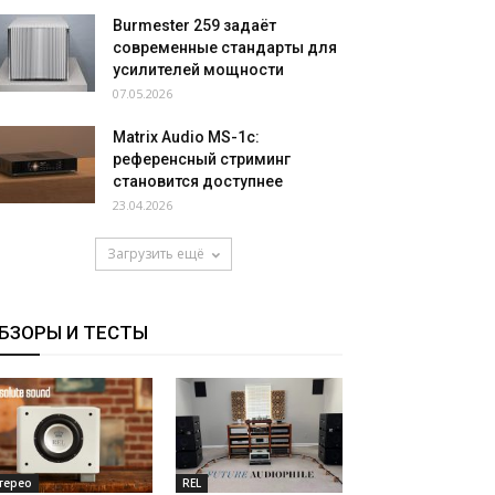
Burmester 259 задаёт
современные стандарты для
усилителей мощности
07.05.2026
Matrix Audio MS-1c:
референсный стриминг
становится доступнее
23.04.2026
Загрузить ещё
БЗОРЫ И ТЕСТЫ
терео
REL