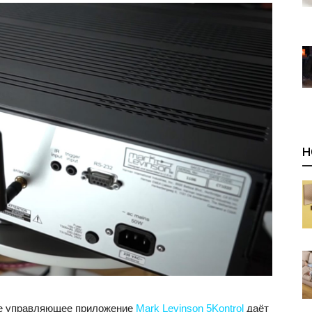
Н
е управляющее приложение
Mark Levinson 5Kontro‪l‬
даёт