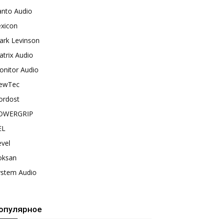
anto Audio
exicon
ark Levinson
trix Audio
onitor Audio
ewTec
ordost
OWERGRIP
EL
vel
oksan
ystem Audio
опулярное