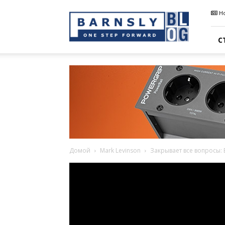
Barnsly
Н
Sound
Blog
С
Домой
Mark Levinson
Закрывает все вопросы: 