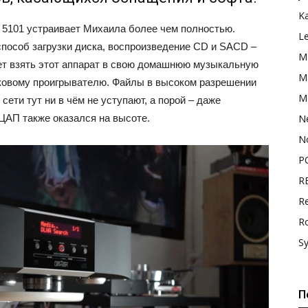
K
я 5101 устраивает Михаила более чем полностью.
L
пособ загрузки диска, воспроизведение CD и SACD –
M
ет взять этот аппарат в свою домашнюю музыкальную
Ma
ковому проигрывателю. Файлы в высоком разрешении
M
сети тут ни в чём не уступают, а порой – даже
ЦАП также оказался на высоте.
N
N
P
R
Re
R
S
П