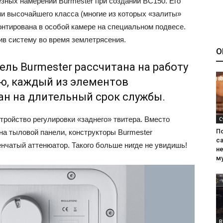
ёзных намерений Burmester при создании BC150. Его
и высочайшего класса (многие из которых «залиты»
нтирована в особой камере на специальном подвесе.
ив систему во время землетрясения.
О
ль Burmester рассчитана на работу
ю, каждый из элементов
ан на длительный срок службы.
тройство регулировки «заднего» твитера. Вместо
С
П
на тыловой панели, конструкторы Burmester
са
нчатый аттенюатор. Такого больше нигде не увидишь!
н
м
R