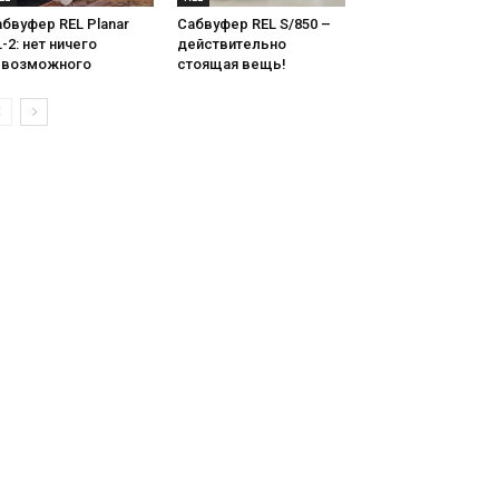
бвуфер REL Planar
Сабвуфер REL S/850 –
-2: нет ничего
действительно
евозможного
стоящая вещь!