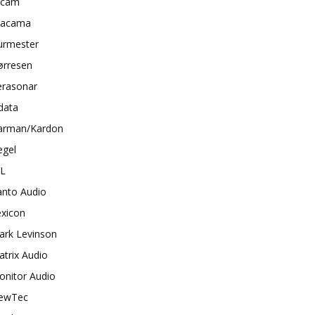
rcam
tacama
urmester
ørresen
erasonar
data
arman/Kardon
egel
BL
anto Audio
exicon
ark Levinson
trix Audio
onitor Audio
ewTec