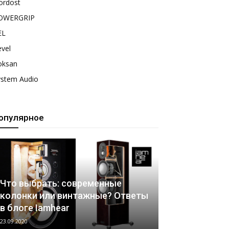
ordost
OWERGRIP
EL
vel
oksan
ystem Audio
опулярное
Что выбрать: современные
колонки или винтажные? Ответы
в блоге Iamhear
23.09.2020