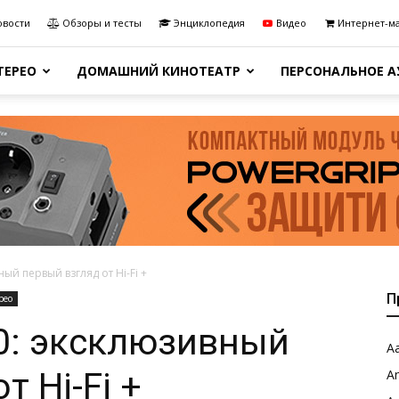
овости
Обзоры и тесты
Энциклопедия
Видео
Интернет-м
ТЕРЕО
ДОМАШНИЙ КИНОТЕАТР
ПЕРСОНАЛЬНОЕ 
ый первый взгляд от Hi-Fi +
П
рео
0: эксклюзивный
Aa
т Hi-Fi +
A