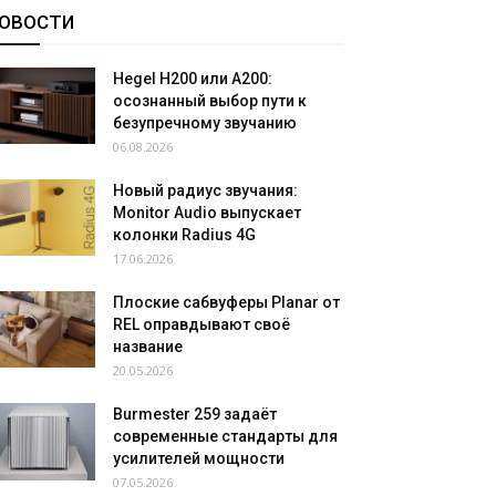
ОВОСТИ
Hegel H200 или A200:
осознанный выбор пути к
безупречному звучанию
06.08.2026
Новый радиус звучания:
Monitor Audio выпускает
колонки Radius 4G
17.06.2026
Плоские сабвуферы Planar от
REL оправдывают своё
название
20.05.2026
Burmester 259 задаёт
современные стандарты для
усилителей мощности
07.05.2026