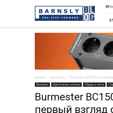
Barnsly
Н
Sound
Blog
С
Домой
Burmester
Burmester BC150: эксклюзивн
Burmester
Акустические системы
Обзоры и тесты
Сте
Burmester BC15
первый взгляд о