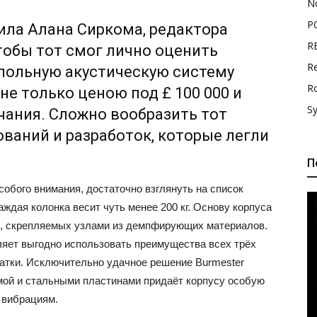
N
P
ила Алана Сиркома, редактора
R
чтобы тот смог лично оценить
Re
польную акустическую систему
R
не только ценою под £ 100 000 и
S
ания. Сложно вообразить тот
ваний и разработок, которые легли
П
обого внимания, достаточно взглянуть на список
аждая колонка весит чуть менее 200 кг. Основу корпуса
и, скрепляемых узлами из демпфирующих материалов.
яет выгодно использовать преимущества всех трёх
атки. Исключительно удачное решение Burmester
ой и стальными пластинами придаёт корпусу особую
 вибрациям.