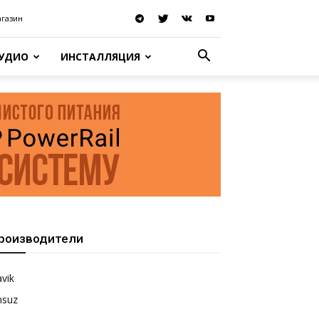
агазин
АУДИО
ИНСТАЛЛЯЦИЯ
роизводители
vik
nsuz