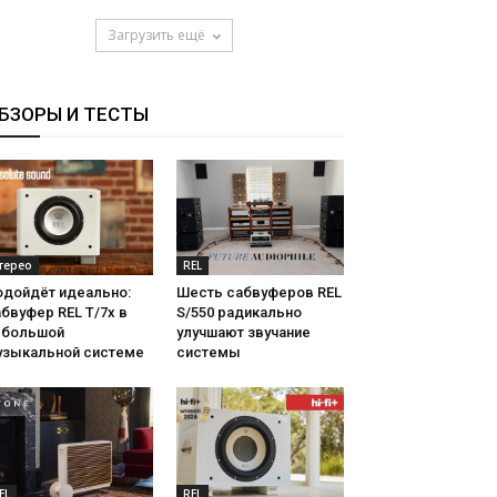
Загрузить ещё
БЗОРЫ И ТЕСТЫ
терео
REL
одойдёт идеально:
Шесть сабвуферов REL
бвуфер REL T/7x в
S/550 радикально
ебольшой
улучшают звучание
узыкальной системе
системы
EL
REL