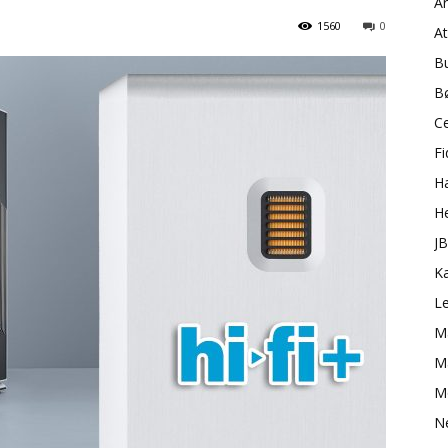
A
1560
0
A
B
B
C
Fi
H
H
J
K
L
M
Ma
M
N