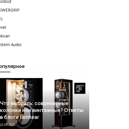
ordost
OWERGRIP
EL
vel
oksan
ystem Audio
опулярное
Что выбрать: современные
колонки или винтажные? Ответы
в блоге Iamhear
23.09.2020