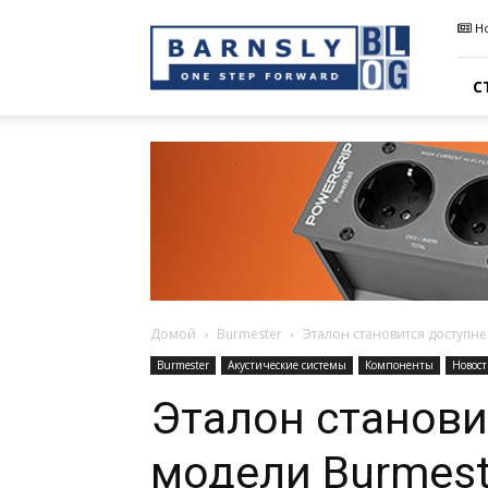
Barnsly
Н
Sound
Blog
С
Домой
Burmester
Эталон становится доступне
Burmester
Акустические системы
Компоненты
Новос
Эталон станови
модели Burmest