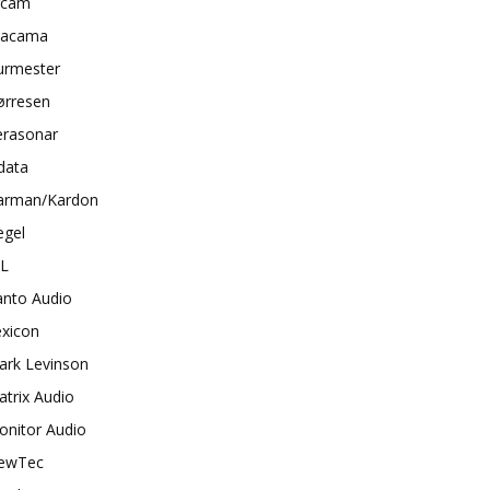
rcam
tacama
urmester
ørresen
erasonar
data
arman/Kardon
egel
BL
anto Audio
exicon
ark Levinson
trix Audio
onitor Audio
ewTec