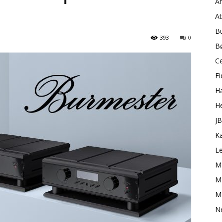
A
A
B
393
0
B
C
Fi
H
H
J
K
L
M
Ma
M
N