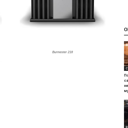
О
Burmester 218
С
П
са
н
м
R