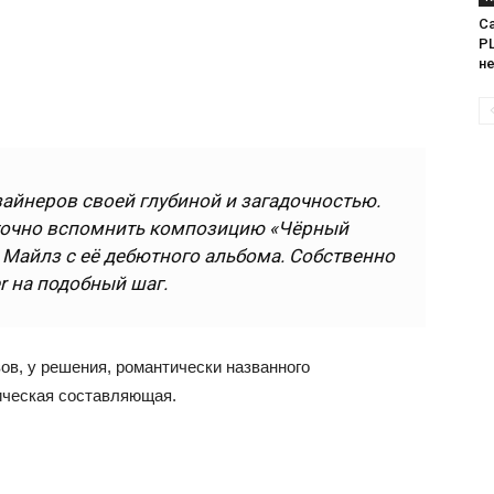
Са
PL
н
айнеров своей глубиной и загадочностью.
аточно вспомнить композицию «Чёрный
 Майлз с её дебютного альбома. Собственно
r на подобный шаг.
ов, у решения, романтически названного
тическая составляющая.