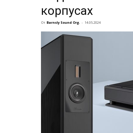
корпусах
От
Barnsly Sound Org.
-
14.05.2024