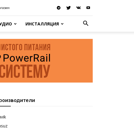
агазин
АУДИО
ИНСТАЛЛЯЦИЯ
роизводители
vik
nsuz