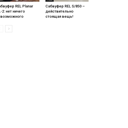
бвуфер REL Planar
Сабвуфер REL S/850 –
-2: нет ничего
действительно
евозможного
стоящая вещь!