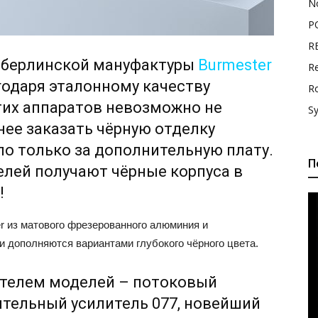
N
P
R
 берлинской мануфактуры
Burmester
Re
годаря эталонному качеству
R
этих аппаратов невозможно не
S
анее заказать чёрную отделку
ло только за дополнительную плату.
П
елей получают чёрные корпуса в
!
 из матового фрезерованного алюминия и
 дополняются вариантами глубокого чёрного цвета.
телем моделей – потоковый
ительный усилитель 077, новейший