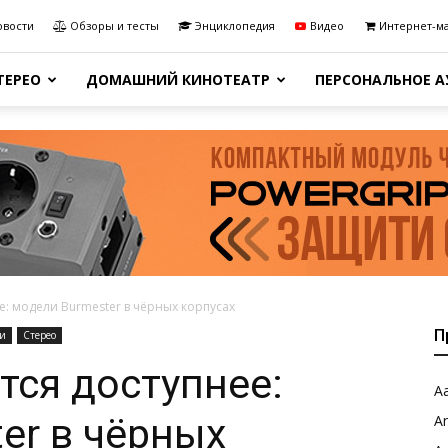
овости
Обзоры и тесты
Энциклопедия
Видео
Интернет-м
ТЕРЕО
ДОМАШНИЙ КИНОТЕАТР
ПЕРСОНАЛЬНОЕ 
е: модели Burmester в чёрных корпусах
П
ти
Стерео
тся доступнее:
Aa
er в чёрных
A