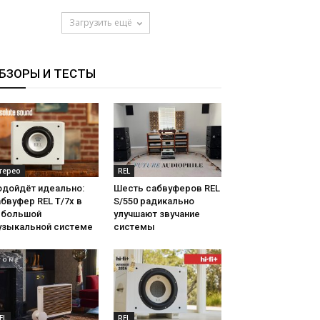
Загрузить ещё
БЗОРЫ И ТЕСТЫ
терео
REL
одойдёт идеально:
Шесть сабвуферов REL
бвуфер REL T/7x в
S/550 радикально
ебольшой
улучшают звучание
узыкальной системе
системы
EL
REL