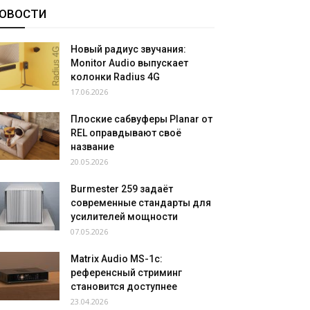
ОВОСТИ
Новый радиус звучания:
Monitor Audio выпускает
колонки Radius 4G
17.06.2026
Плоские сабвуферы Planar от
REL оправдывают своё
название
20.05.2026
Burmester 259 задаёт
современные стандарты для
усилителей мощности
07.05.2026
Matrix Audio MS-1c:
референсный стриминг
становится доступнее
23.04.2026