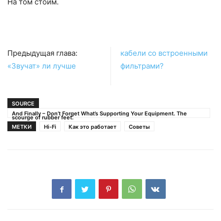
На том стоим.
Предыдущая глава:
кабели со встроенными
«Звучат» ли лучше
фильтрами?
SOURCE
And Finally – Don’t Forget What’s Supporting Your Equipment. The
scourge of rubber feet.
МЕТКИ
Hi-Fi
Как это работает
Советы