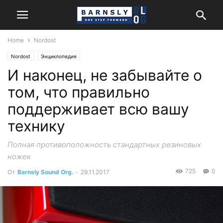
Home
Nordost
Nordost
Энциклопедия
И наконец, не забывайте о
том, что правильно
поддерживает всю вашу
технику
Полная противоположность стандартных резиновых
ножек
725
0
От
Barnsly Sound Org.
-
29.11.2017