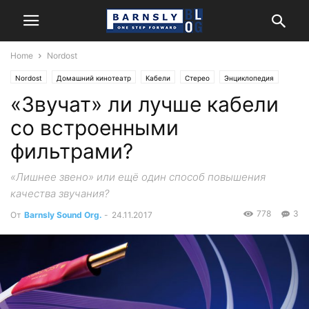
Home
Nordost
Nordost
Домашний кинотеатр
Кабели
Стерео
Энциклопедия
«Звучат» ли лучше кабели
со встроенными
фильтрами?
«Лишнее звено» или ещё один способ повышения
качества звучания?
778
3
От
Barnsly Sound Org.
-
24.11.2017