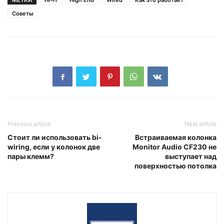
МЕТКИ
Hi-Fi
High End
Wired
Как это работает
Советы
Previous article
Next article
Стоит ли использовать bi-
Встраиваемая колонка
wiring, если у колонок две
Monitor Audio CF230 не
пары клемм?
выступает над
поверхностью потолка