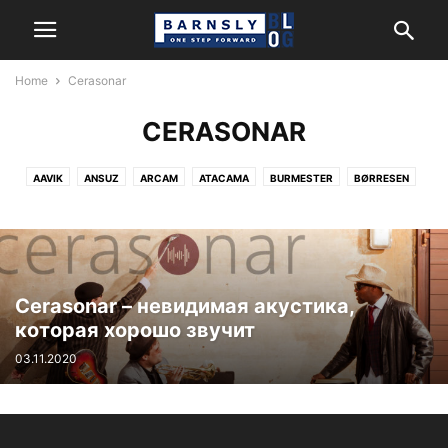
Home
Cerasonar
CERASONAR
AAVIK
ANSUZ
ARCAM
ATACAMA
BURMESTER
BØRRESEN
CERASONAR
FIDATA
HARMAN/KARDON
HEGEL
JBL
KANTO AUDIO
LEXICON
MARK LEVINSON
MATRIX AUDIO
MONITOR AUDIO
NEWTEC
NORDOST
POWERGRIP
REL
REVEL
ROKSAN
SYSTEM AUDIO
Cerasonar – невидимая акустика,
которая хорошо звучит
03.11.2020