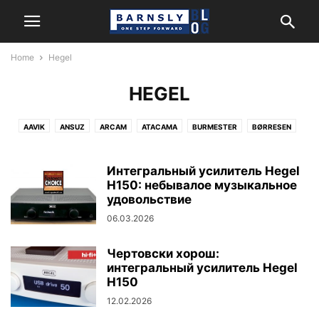
Home
Hegel
HEGEL
AAVIK
ANSUZ
ARCAM
ATACAMA
BURMESTER
BØRRESEN
CERASONAR
FIDATA
HARMAN/KARDON
HEGEL
JBL
KANTO AUDIO
LEXICON
MARK LEVINSON
MATRIX AUDIO
Интегральный усилитель Hegel
MONITOR AUDIO
NEWTEC
H150: небывалое музыкальное
NORDOST
POWERGRIP
REL
REVEL
удовольствие
ROKSAN
SYSTEM AUDIO
06.03.2026
Чертовски хорош:
интегральный усилитель Hegel
H150
12.02.2026