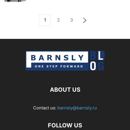
1
2
3
ABOUT US
Contact us:
barnsly@barnsly.ru
FOLLOW US