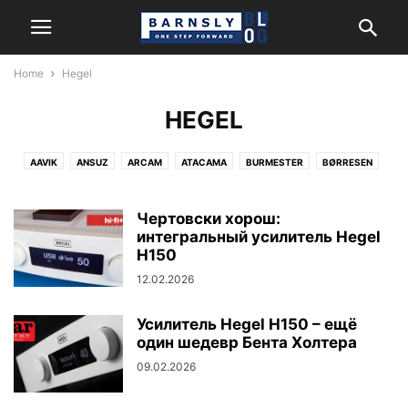
Home
Hegel
HEGEL
AAVIK
ANSUZ
ARCAM
ATACAMA
BURMESTER
BØRRESEN
CERASONAR
FIDATA
HARMAN/KARDON
HEGEL
JBL
KANTO AUDIO
LEXICON
MARK LEVINSON
MATRIX AUDIO
Чертовски хорош:
MONITOR AUDIO
NEWTEC
интегральный усилитель Hegel
NORDOST
POWERGRIP
REL
REVEL
H150
ROKSAN
SYSTEM AUDIO
12.02.2026
Усилитель Hegel H150 – ещё
один шедевр Бента Холтера
09.02.2026