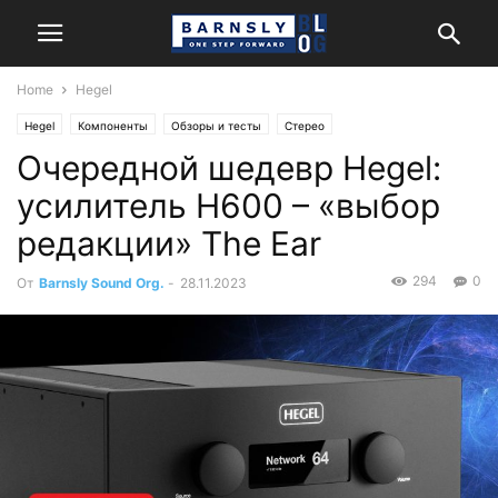
Home
Hegel
Hegel
Компоненты
Обзоры и тесты
Стерео
Очередной шедевр Hegel:
усилитель H600 – «выбор
редакции» The Ear
294
0
От
Barnsly Sound Org.
-
28.11.2023