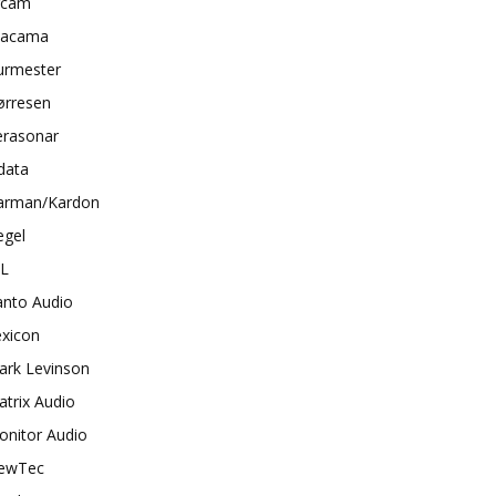
rcam
tacama
urmester
ørresen
erasonar
data
arman/Kardon
egel
BL
anto Audio
exicon
ark Levinson
trix Audio
onitor Audio
ewTec