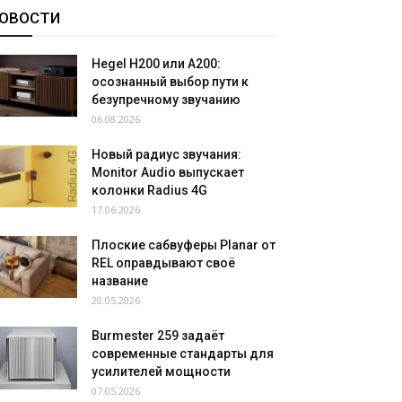
ОВОСТИ
Hegel H200 или A200:
осознанный выбор пути к
безупречному звучанию
06.08.2026
Новый радиус звучания:
Monitor Audio выпускает
колонки Radius 4G
17.06.2026
Плоские сабвуферы Planar от
REL оправдывают своё
название
20.05.2026
Burmester 259 задаёт
современные стандарты для
усилителей мощности
07.05.2026