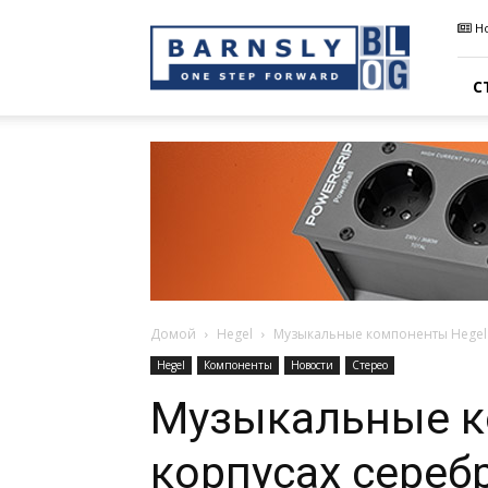
Barnsly
Н
Sound
Blog
С
Домой
Hegel
Музыкальные компоненты Hegel 
Hegel
Компоненты
Новости
Стерео
Музыкальные к
корпусах сереб