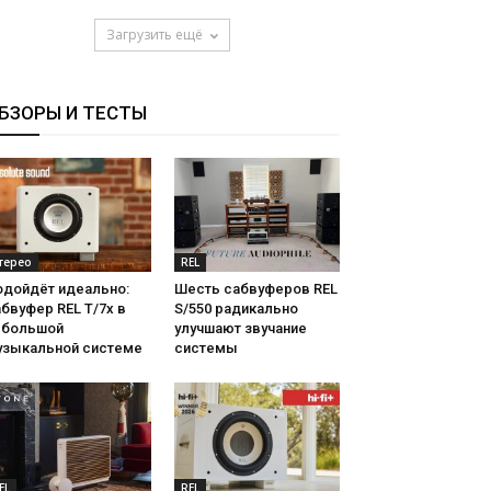
Загрузить ещё
БЗОРЫ И ТЕСТЫ
терео
REL
одойдёт идеально:
Шесть сабвуферов REL
бвуфер REL T/7x в
S/550 радикально
ебольшой
улучшают звучание
узыкальной системе
системы
EL
REL