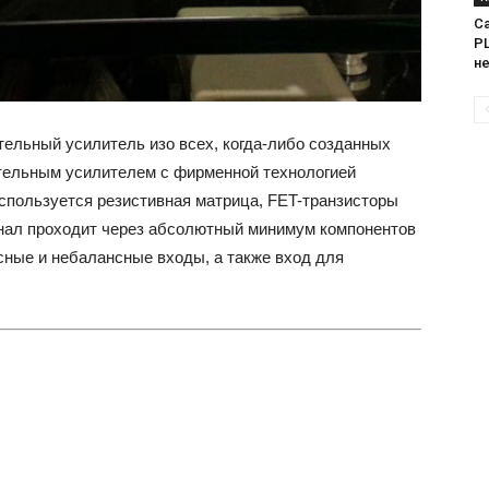
Са
PL
н
тельный усилитель изо всех, когда-либо созданных
ительным усилителем с фирменной технологией
спользуется резистивная матрица, FET-транзисторы
гнал проходит через абсолютный минимум компонентов
нсные и небалансные входы, а также вход для