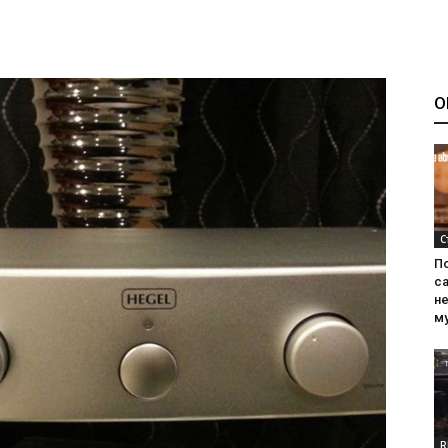
О
С
П
са
н
м
R