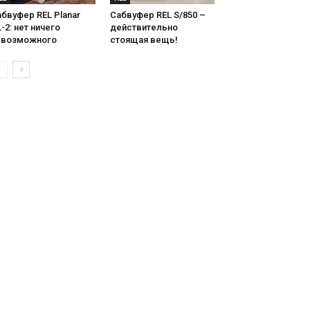
бвуфер REL Planar
Сабвуфер REL S/850 –
-2: нет ничего
действительно
евозможного
стоящая вещь!