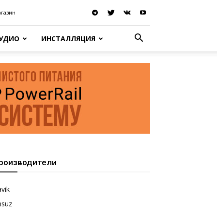
агазин
АУДИО
ИНСТАЛЛЯЦИЯ
роизводители
vik
nsuz