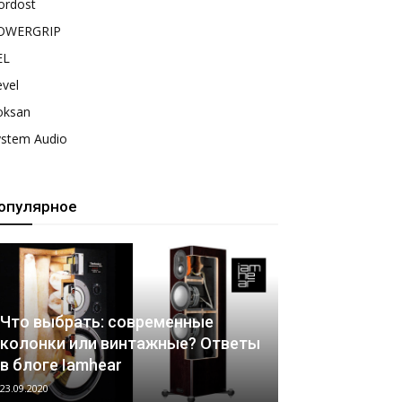
ordost
OWERGRIP
EL
vel
oksan
ystem Audio
опулярное
Что выбрать: современные
колонки или винтажные? Ответы
в блоге Iamhear
23.09.2020