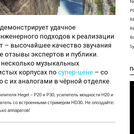
N
P
R
демонстрирует удачное
Re
инженерного подходов к реализации
R
ат – высочайшее качество звучания
S
е отзывы экспертов и публики.
у несколько музыкальных
П
истых корпусах по
супер-цене
– со
 с их аналогами в чёрной отделке.
лителя Hegel – P20 и P30, усилитель мощности H20 и
атель со встроенными стримером HD30. Не опоздайте:
ько аппаратов!