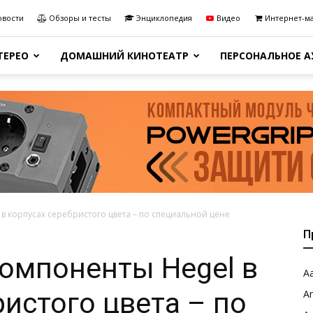
овости
Обзоры и тесты
Энциклопедия
Видео
Интернет-м
ТЕРЕО
ДОМАШНИЙ КИНОТЕАТР
ПЕРСОНАЛЬНОЕ 
в корпусах серебристого цвета – по специальной цене
П
омпоненты Hegel в
Aa
ристого цвета – по
A