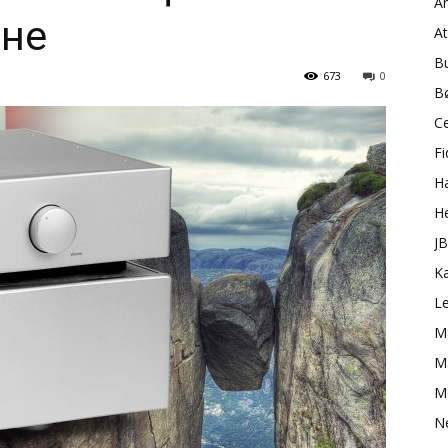
A
ене
A
B
673
0
B
C
Fi
H
H
J
K
L
M
Ma
M
N